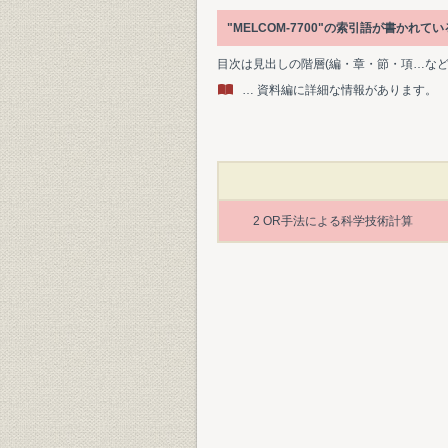
"MELCOM-7700"の索引語が書か
目次は見出しの階層(編・章・節・項…な
… 資料編に詳細な情報があります。
2 OR手法による科学技術計算