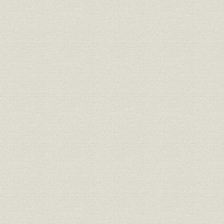
4 業績推移 調査低迷を値上げで打開
第2節 勇夫所長の事業展開
1 支所との関係を強化
2 調査業務の充実に注力
第3節 海外への積極的進出
1 海外拠点の新設整備
2 現地興信業界と当社の活動
第4節 戦時体制下での苦難
1 統制強化による影響
2 空襲による被害
第4章 近代化への試練