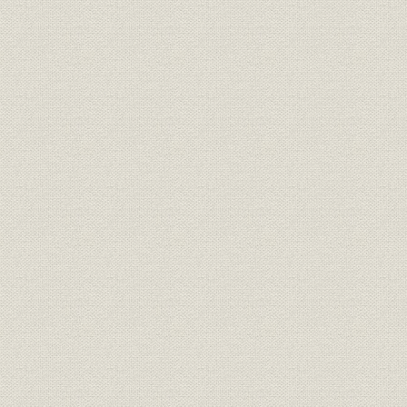
1 創業者後藤武夫の経歴
2 帝国興信社の創業
第2節 経営の危機とその克服
1 『帝国経済雑誌』の発行
2 事業継続の危機
3 法人化で全国組織を目指す
第2章 発展への布石
第1節 概説―事業基盤の整備と確立
1 業界動向 2強から3強鼎立へ
2 経営構造 基盤づくりに着手
3 経営方針 事業の拡大と対策