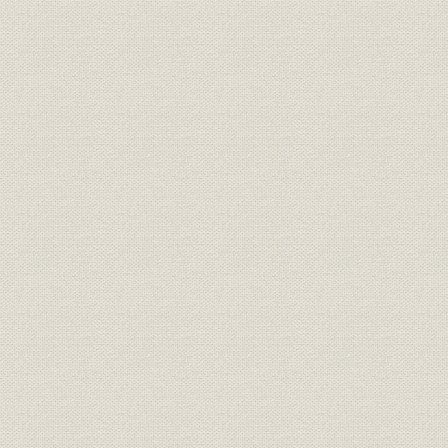
第1節 概説―混乱と産みの苦しみ
1 業界動向 新興勢力の台頭
2 経営構造 役員交代と戦後体制の確立
3 経営方針 事業の復興と近代化
4 業績推移 値上げによる業績向上
第2節 戦後復興への努力
1 支所の再建と制度改革
2 大阪合同興信所の解散と大阪支社の再開
第3節 戦後の事業体制の整備
1 調査事業の見直し
2 出版物の創刊と復刊