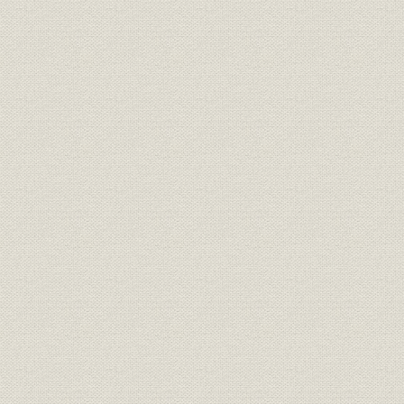
2 出版事業の強化
3 業務規定の整備と管理の徹底
補論 日本魂社の活動
1 日本魂社の設立
2 雑誌『日本魂』を発行
3 日本魂社の活動
第3章 戦火の下で
第1節 概説―準戦時期、戦時期の活動
1 業界動向 統制経済の進行と企業合同
2 経営構造 後藤勇夫が2代目所長に就任
3 経営方針 新所長による時局への対応