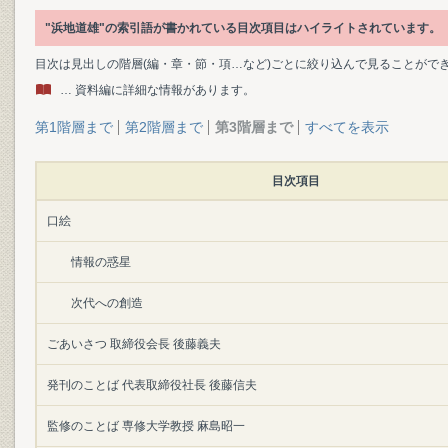
"浜地道雄"の索引語が書かれている目次項目はハイライトされています。
目次は見出しの階層(編・章・節・項…など)ごとに絞り込んで見ることがで
… 資料編に詳細な情報があります。
第1階層まで
第2階層まで
第3階層まで
すべてを表示
目次項目
口絵
情報の惑星
次代への創造
ごあいさつ 取締役会長 後藤義夫
発刊のことば 代表取締役社長 後藤信夫
監修のことば 専修大学教授 麻島昭一