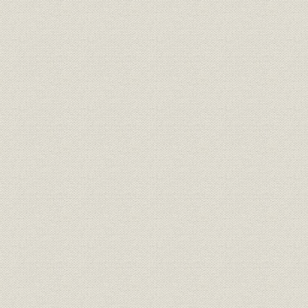
4 業績の推移 震災後の躍進と恐慌下での低迷
第2節 積極的な事業活動とその展開
1 全国の調査網を整備
2 『帝国興信所内報』の創刊
3 興信録を発行、出版活動の柱に
第3節 大震災を乗り越えて躍進
1 事業部門の整備と多角化
2 海外事業所の開設とその活動
3 関東大震災からの復興
第4節 長期不況下での健闘
1 事業領域の拡大