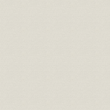
第4節 経営を揺るがせた労使紛争
1 労使紛争の始まり
2 紛争の嵐の中で
3 正常化への過程
第5章 情報化への挑戦
第1節 概説―押し寄せた新たなうねり
1 業界動向 転換期の興信所
2 経営構造 後藤義夫、3代目社長に就任
3 経営方針 業務内容の充実と営業強化
4 業績推移 高度経済成長下の業容拡大
第2節 飛躍への原動力