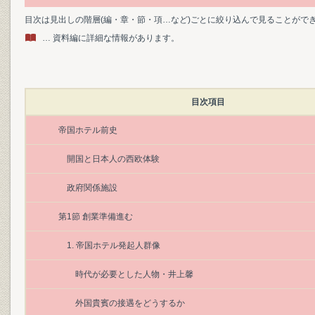
目次は見出しの階層(編・章・節・項…など)ごとに絞り込んで見ることがで
… 資料編に詳細な情報があります。
目次項目
帝国ホテル前史
開国と日本人の西欧体験
政府関係施設
第1節 創業準備進む
1. 帝国ホテル発起人群像
時代が必要とした人物・井上馨
外国貴賓の接遇をどうするか