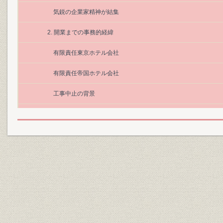
気鋭の企業家精神が結集
2. 開業までの事務的経緯
有限責任東京ホテル会社
有限責任帝国ホテル会社
工事中止の背景
帝国ホテル株式会社に改組
第3節 近代ツーリズムの波
1. 喜賓会および海外定期航路
喜賓会の活動とその意義
第1節 明治から激動の大正へ
1. 支配人林愛作の経営刷新