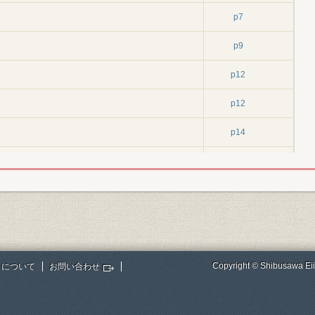
p7
p9
p12
p12
p14
p18
止宿状況
p20
テル
p24
p25
Copyright © Shibusawa Eii
トについて
お問い合わせ
p31
p33