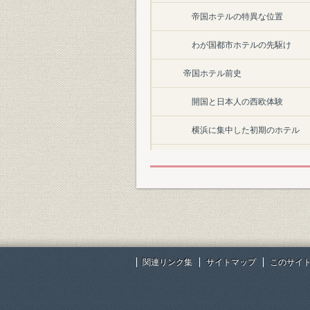
帝国ホテルの特異な位置
わが国都市ホテルの先駆け
帝国ホテル前史
開国と日本人の西欧体験
横浜に集中した初期のホテル
築地ホテル館そのほか
東京の居留地外における外国人
リゾート地のホテルとその他ホ
マレーの『日本旅行案内』
関連リンク集
サイトマップ
このサイ
政府関係施設
第1章 波瀾万丈の門出(創成期)