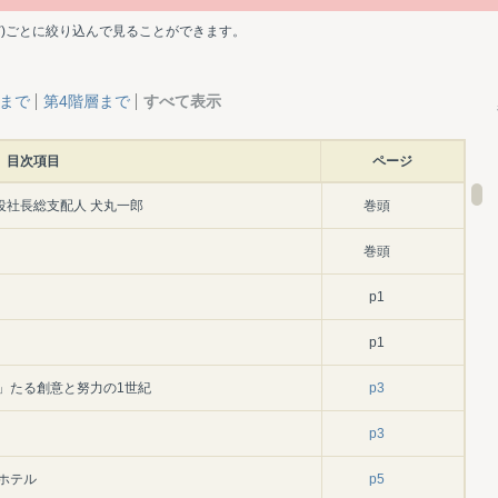
ど)ごとに絞り込んで見ることができます。
層まで
第4階層まで
すべて表示
目次項目
ページ
役社長総支配人 犬丸一郎
巻頭
巻頭
p1
p1
」たる創意と努力の1世紀
p3
p3
ホテル
p5