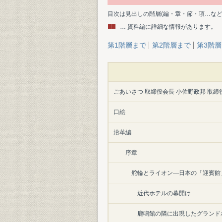
目次は見出しの階層(編・章・節・項…な
… 資料編に詳細な情報があります。
第1階層まで
第2階層まで
第3階
ごあいさつ 取締役会長 小佐野政邦 取締
口絵
沿革編
序章
舵輪とライオン―日本の「迎賓館
近代ホテルの幕開け
鹿鳴館の隣に出現したグランド