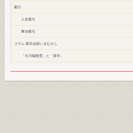
索引
人名索引
事項索引
コラム 東京会舘いまむかし
「大川端残雪」と「群羊」
パンのいろいろ
プルニエ点景
カクテルあれこれ
デザートあれこれ
ウェディングケーキ
檜のまな板/消えた赤鍋/冷蔵庫いまむかし/天窓の光