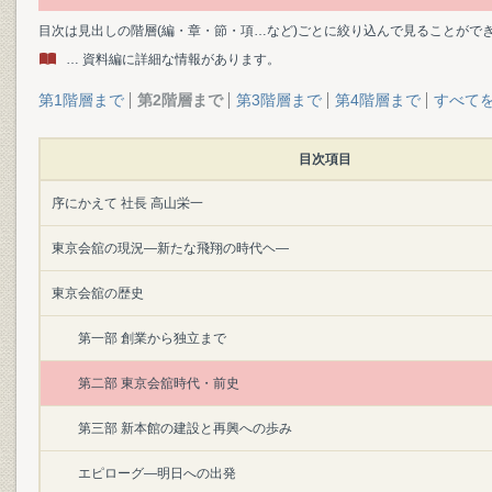
目次は見出しの階層(編・章・節・項…など)ごとに絞り込んで見ることがで
… 資料編に詳細な情報があります。
第1階層まで
第2階層まで
第3階層まで
第4階層まで
すべて
目次項目
序にかえて 社長 高山栄一
東京会舘の現況―新たな飛翔の時代ヘ―
東京会舘の歴史
第一部 創業から独立まで
第二部 東京会舘時代・前史
第三部 新本館の建設と再興への歩み
エピローグ―明日への出発