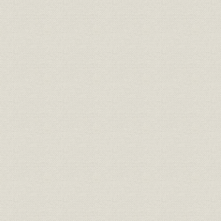
I 経営編 試練を超えて総合経済情報路線を追求
II 言論編 変貌する日本経済への処方箋を求めて
平成期を迎えて
編集後記
主要参考文献
入社年次別社員一覧
年譜
人名索引