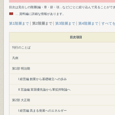
目次は見出しの階層(編・章・節・項…など)ごとに絞り込んで見ることがで
… 資料編に詳細な情報があります。
第1階層まで
第2階層まで
第3階層まで
第4階層まで
すべて
目次項目
刊行のことば
凡例
第1部 明治期
I 経営編 創業から基礎確立への歩み
II 言論編 富国優先論から軍拡抑制論へ
第2部 大正期
I 経営編 高まる発展へのエネルギー