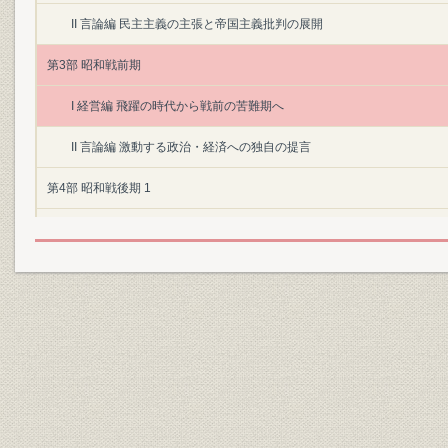
II 言論編 民主主義の主張と帝国主義批判の展開
第3部 昭和戦前期
I 経営編 飛躍の時代から戦前の苦難期へ
II 言論編 激動する政治・経済への独自の提言
第4部 昭和戦後期 1
I 経営編 戦後復興の歩みが始まる
II 言論編 戦後日本の再建に対する提言
第5部 昭和戦後期 2
I 経営編 高度成長の波に乗り経営基盤を確立
II 言論編 自由主義経済路線を貫く
第6部 昭和戦後期 3