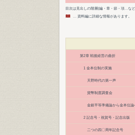
目次は見出しの階層(編・章・節・項…な
… 資料編に詳細な情報があります。
第2章 戦後経営の曲折
1 金本位制の実施
天野時代の第一声
貨幣制度調査会
金銀平等準備論から金本位論
2 記念号・祝賀号・記念出版
二つの四〇周年記念号