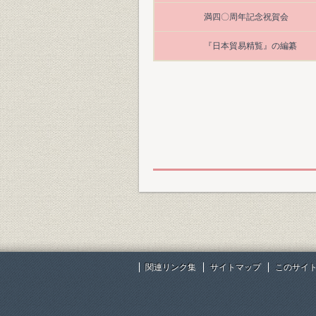
満四〇周年記念祝賀会
『日本貿易精覧』の編纂
関連リンク集
サイトマップ
このサイ