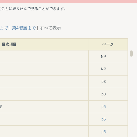
ど)ごとに絞り込んで見ることができます。
層まで
第4階層まで
すべて表示
目次項目
ページ
NP
NP
p3
p3
景
p5
p5
p5