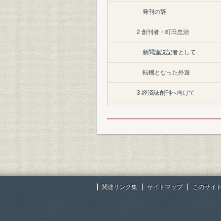
発刊の辞
2 創刊者・町田忠治
新聞論説記者として
転機となった外遊
3 経済誌創刊へ向けて
事前の読者獲得活動
発行資金の提供者
創刊援助資金をめぐって
第2章 いよいよ創刊へ
関連リンク集
サイトマップ
このサイ
1 創刊当初の販売・入り広告
活発な宣伝活動