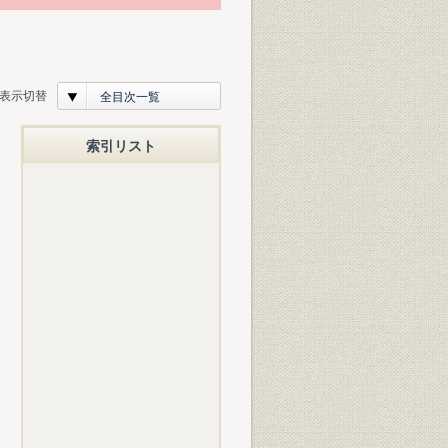
表示切替
全目次一覧
索引リスト