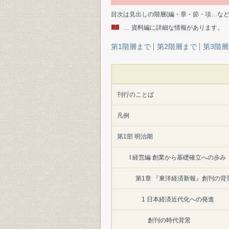
目次は見出しの階層(編・章・節・項…な
… 資料編に詳細な情報があります。
第1階層まで
第2階層まで
第3階
刊行のことば
凡例
第1部 明治期
I 経営編 創業から基礎確立への歩み
第1章 『東洋経済新報』創刊の背
1 日本経済近代化への発進
創刊の時代背景