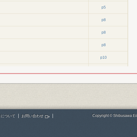
p5
p8
p8
p8
p10
p10
p10
p10
p16
Copyright © Shibusawa Eii
トについて
お問い合わせ
p16
p16