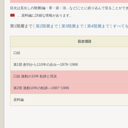
目次は見出しの階層(編・章・節・項…など)ごとに絞り込んで見ることがで
… 資料編に詳細な情報があります。
第1階層まで
第2階層まで
第3階層まで
第4階層まで
すべて
目次項目
口絵
第1部 創刊から110年の歩み―1876~1986
口絵 激動の10年 軌跡と現況
第2部 激動10年の軌跡―1987~1996
資料編