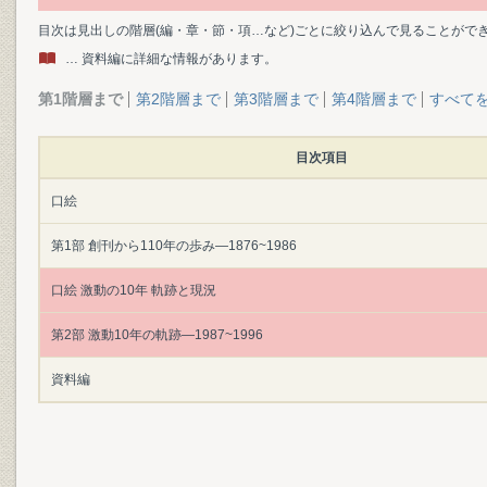
目次は見出しの階層(編・章・節・項…など)ごとに絞り込んで見ることがで
… 資料編に詳細な情報があります。
第1階層まで
第2階層まで
第3階層まで
第4階層まで
すべて
目次項目
口絵
第1部 創刊から110年の歩み―1876~1986
口絵 激動の10年 軌跡と現況
第2部 激動10年の軌跡―1987~1996
資料編