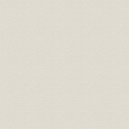
1. 「日本経済新聞」と改題
2. 小汀社長辞任
3. 社内設備の整備に努める
第2節 社業拡大軌道に乗る
1. 部数伸び、用紙事情も好転
2. 本紙の戦後発展始まる
3. 念願の大阪印刷・発行成る
4. 紙面の改良、刷新を推進
第3節 社業の基礎固まる
1. 景気後退のなか、積極経営
2. 本社社屋の大拡張