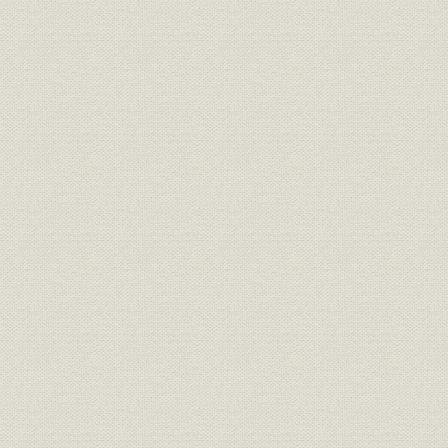
1. 大戦報道と社長の交代
2. 大戦景気で社業好転
3. 戦後経営、中外の黄金時代
第3節 関東大震災と復旧
1. 大震災と本社の再起
2. 社屋落成と関西進出
3. 大正期末の本紙
第3章 太平洋戦争終結まで 昭和初期から10年代
第1節 昭和恐慌下の本紙
1. 社内諸制度整備と財務改善
2. 紙面刷新、朝夕刊14ページ建て