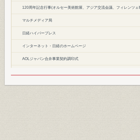
120周年記念行事(オルセー美術館展、アジア交流会議、フィレンツェ
マルチメディア局
日経ハイパープレス
インターネット・日経のホームページ
AOLジャパン合弁事業契約調印式
日経サテライトニュース(NSN)
日経プラザ
日経QUICKニュース
第1部 創刊から110年の歩み―1876~1986
第1章 本紙の誕生と社業の発展 明治
第1節 明治9年、「中外物価新報」と題し創刊