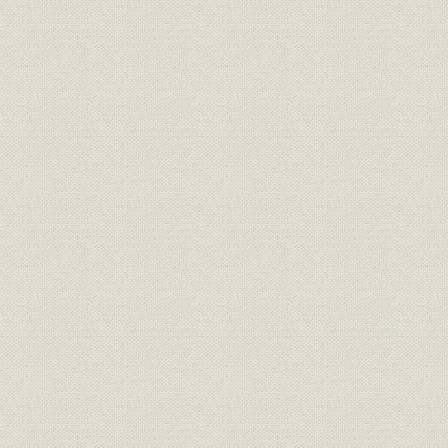
1. 創業者益田孝と創刊の経緯
2. 週刊でスタート
3. 商況社設立とその経営
4. 待望の日刊となる
第2節 「中外商業新報」と改題
1. 日本橋三代町に新社屋
2. 紙面の改良、相次ぐ新企画
3. 改題1年で部数3倍に
4. 夕刊発行、朝刊6ページ建て
5. 日清戦争と本紙
第3節 日本橋北島町に移る