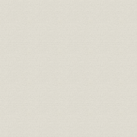
3. 用紙制限に苦しむ
4. 新聞界にも自主統制の波
5. 本紙、自主経営となる
第4節 太平洋戦争期
1. 戦時統合までの動静
2. 本紙の戦時統合
3. 新聞非常態勢の下で
4. 終戦を迎える
第4章 再起から発展へ 昭和20年代
第1節 戦時統制体制から脱却