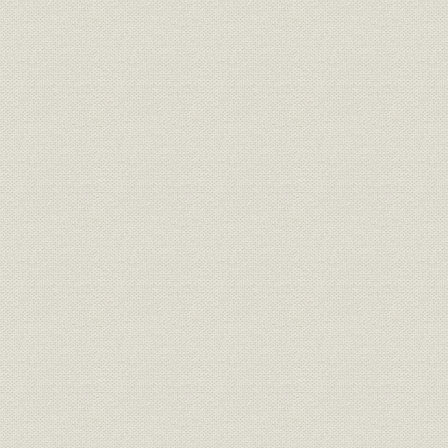
3. 満州事変前までの紙面から
4. 金解禁で政府に直言
5. 言論圧迫に悩む
第2節 満州事変から日中戦争へ
1. 事変突発、金輸出再禁止
2. 5・15事件前後
3. 田中社長就任、施設を一新
4. 2・26事件と軍事統制
第3節 日中戦争から太平洋戦争へ
1. 日中開戦と本紙
2. 統制の進行・弊害に警告