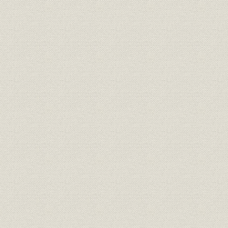
1. マリノニ輪転機を導入
2. 合資会社に改組、首脳交代
3. 日露戦争と本紙
4. 株式会社となる
5. 明治天皇崩御
第2章 興隆期を迎える 大正
第1節 大正初期の本紙
1. 諒闇不況を切り抜ける
2. 大正初期の紙面から
3. 紙面改良、広告料金改定
第2節 第1次世界大戦と本紙