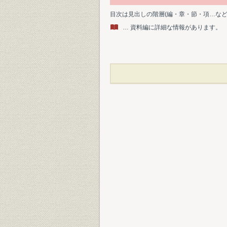
目次は見出しの階層(編・章・節・項…な
… 資料編に詳細な情報があります。