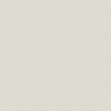
2. 大型企画で近未来を活写
3. 分析・解説で高い評価を集める独自調査
4. 優秀製品賞、ものづくり大賞、セミナーなど
第4節 消費を知る、商機を導く 日経MJ(流通新聞)
1. 流通ルネサンス 花開く新流通業―1998年
2. 破綻と再編の大波、小売業をのみ込む―2000年~
3. 「RS」から「MJ」へ、媒体を大胆に衣替え―2001年4月
4. 月水金に発行日を変更、題字を7色に―2004年10月
5. デザイン面やスキル面誕生―2005年秋の紙面改革
第5節 金融激動・投資時代の羅針盤 日経金融新聞
1. 金融危機、克明に追う日々(1997年~1998年)