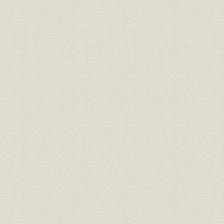
1. クオリティーペーパーにふさわしい安定した社論
2. 徹底した行財政改革を訴える
3. 脱デフレの経済政策を提言
4. 企業経営と市場の改革促す
5. 情報公開、情報開示を促す
6. 司法改革論議を一貫してリード
7. 政権交代可能な政治を目指して
8. 日米同盟と国際協調
9. 春秋
第3節 新しいメディアに向け挑戦する総合企業情報紙 日経産業新聞
1. ネット時代にあわせ紙面刷新、マルチメディア情報を拡充