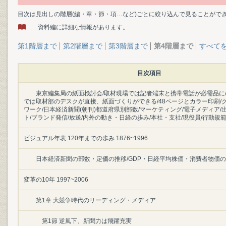
目次は見出しの階層(編・章・節・項…など)ごとに絞り込んで見ることがで
… 資料編に詳細な情報があります。
第1階層まで
第2階層まで
第3階層まで
第4階層まで
すべて
目次項目
東京編集局の紙面検討会/取材現場では記者端末と携帯電話が必需品に
では取材部のデスクが直接、紙面づくりができる/48ページとカラー印刷/
ワーク/日本経済新聞(朝刊)都道府県別部数/マーケティング/電子メディア/
ト/ブランド発信/放送/内外の動き・日経の歩み/本社・支社/現役員/行動規
ビジュアル年表 120年までの歩み 1876~1996
日本経済新聞の部数・定価の推移/GDP・日経平均株価・消費者物価
変革の10年 1997~2006
第1章 大競争時代のリーディング・メディア
第1節 逆風下、新聞力は飛躍充実