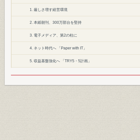
1. 厳しさ増す経営環境
2. 本紙朝刊、300万部台を堅持
3. 電子メディア、第2の柱に
4. ネット時代へ 「Paper with IT」
5. 収益基盤強化へ 「TRY5・5計画」
第2節 ガバナンス強化へ経営革新
1. 教訓残したTCW事件
2. 杉田社長が就任
3. 相次ぎ改革に着手
4. コンプライアンス体制を強化
5. インサイダー事件発生、再発防止に全力