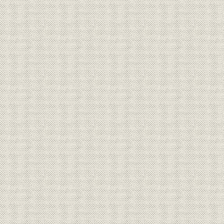
2. 都市再生に貢献
第2章 世紀を超えた言論・報道活動
第1節 質量ともに飛躍 日本経済新聞
1. 44・48ページ紙面の誕生とカラー強化
2. 新たな価値創造、世紀超え激動の10年
3. スクープ量産、新聞協会賞も続々
4. 光る連載企画、時代をリード
5. プラス1創刊、週末・週初・夕刊も充実
6. 取材・編集体制さらに充実
第2節 改革をリードした日経の社説