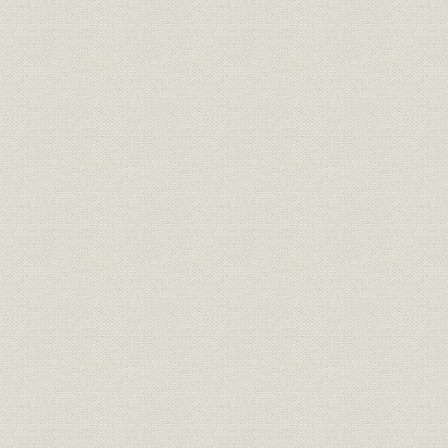
第3節 将来見据え連結経営革新
1. 転機迎えたグループ戦略
2. 出版局、電子メディア局分社化へ
3. 新組織体制を策定
第4節 社業展開に備え情報基盤を整備
1. 48体制の構築
2. 分社と統合
3. 編集組版システム完成
4. 情報技術部門の組織を強化
5. コンピューターの2000年問題に対応
第5節 全国拠点で独自の地域戦略