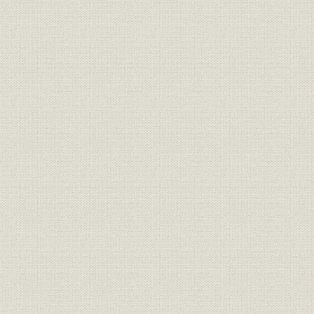
2. ITバブル、金融界にも小春日和(1999~2001年)
3. 再び深刻化するデフレ不況、株価7607円に(2002~2003年)
4. 「失われた10年」を超え、変化の脈動(2004~2005年)
5. ゼロ金利解除、平時モードへ(2006年)
第6節 日経情報を世界に発信 日経ウイークリー・英文電子メディア
1. 時代変化を踏まえて選択と集中
2. NNIをスタート
3. 英文改革と新しい The Nikkei Weekly
4. 新聞と電子メディアの連動
第7節 インターネットでニュース速報 NIKKEI NET
1. NIKKEI NET の誕生と発展