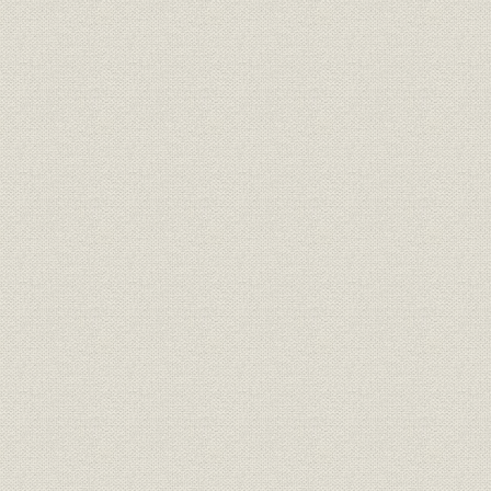
1. 大阪本社に代表室を設置
2. 京滋対策や関西独自のネット対策に力
3. 名古屋支社、新社屋機に飛躍
4. 西部支社も別館稼働で新たな発展
5. 札幌支社 多彩なイベントを展開
第6節 ブランド戦略とグローバルネットワーク
1. NIKKEIで世界に発信
2. 日経ファンを開拓
3. 知的財産権を一元管理
第7節 新社屋プロジェクトが始動
1. 日経グループ飛躍の拠点