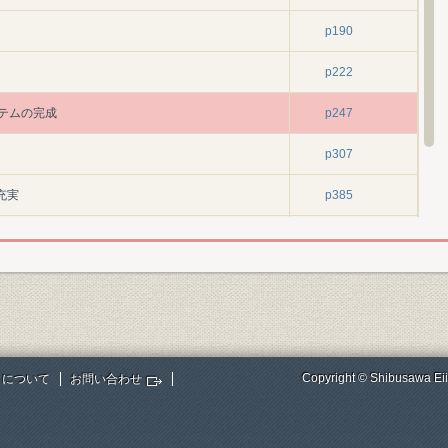
p190
p222
ステムの完成
p247
p307
充実
p385
p427
p468
Copyright © Shibusawa Eii
トについて
お問い合わせ