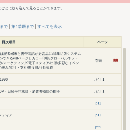
ど)ごとに絞り込んで見ることができます。
層まで
第4階層まで
すべてを表示
目次項目
ページ
では記者端末と携帯電話が必需品に/編集組版システム
できる/48ページとカラー印刷/グローバルネット
巻頭
数/マーケティング/電子メディア/出版/多彩なイベン
の歩み/本社・支社/現役員/行動規範
996
〔ビ〕1
DP・日経平均株価・消費者物価の推移
〔ビ〕1
p11
メディア
p11
p59