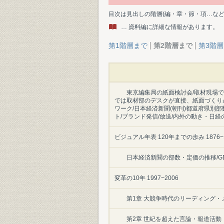
目次は見出しの階層(編・章・節・項…な
… 資料編に詳細な情報があります。
第1階層まで
第2階層まで
第3階
東京編集局の紙面検討会/取材現場
では取材部のデスクが直接、紙面づくりが
ワーク/日本経済新聞(朝刊)都道府県別部
ト/ブランド発信/放送/内外の動き・日経
ビジュアル年表 120年までの歩み 1876~1
日本経済新聞の部数・定価の推移/G
変革の10年 1997~2006
第1章 大競争時代のリーディング・
第2章 世紀を超えた言論・報道活動