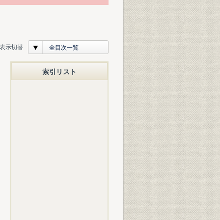
表示切替
全目次一覧
索引リスト