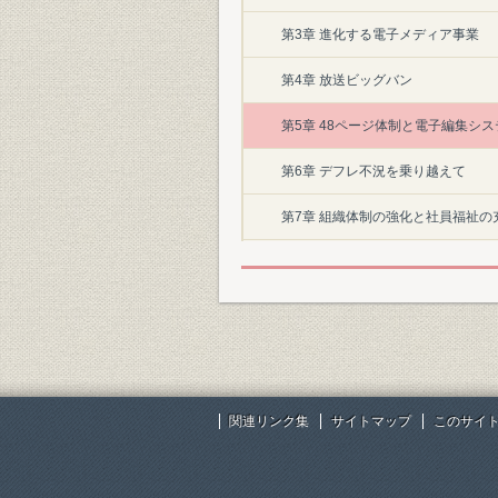
第3章 進化する電子メディア事業
第4章 放送ビッグバン
第5章 48ページ体制と電子編集シ
第6章 デフレ不況を乗り越えて
第7章 組織体制の強化と社員福祉の
第8章 グループ経営の基盤強化
資料編
関連リンク集
サイトマップ
このサイ