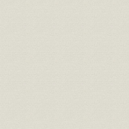
第5章 48ページ体制と電子編集システムの完成
第1節 ANNECSからEDISONへ
第2節 進化した情報処理システム
第3節 通信ネットワークの活用で情報発信を拡大
第4節 48ページ印刷体制が完成
第5節 カラー増強時代の到来
第6章 デフレ不況を乗り越えて
第1節 安定300万部へ向け多角的取り組み
第2節 創意の広告戦略
第3節 出版不況を乗り越えて
第4節 未来を見据えたイベント