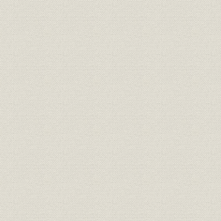
第7章 組織体制の強化と社員福祉の充実
第1節 強靭で柔軟な体制づくり
第2節 人事・賃金制度の抜本改革
第3節 社員福祉の見直しと充実
第4節 業務・会計システムの整備
第8章 グループ経営の基盤強化
第1節 新たな成長のステージ探る
第2節 グループ各社の10年の歩み
第3節 専門研究機関の活動
資料編