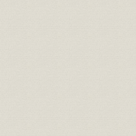
日本経済新聞社機構図
歴代役員
120年史以降に選任された本社役員
職制別異動記録
本支社・内外支局、海外提携機関
主要連載
連載小説
私の履歴書
データベース構築年表
製作近代化年表
新聞印刷工場 建屋・生産設備一覧