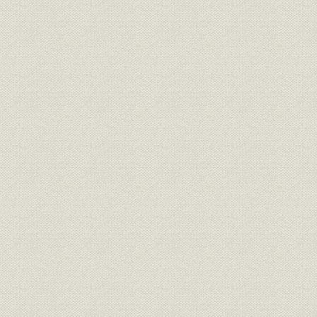
第5節 金融激動・投資時代の羅針盤 日経金融新聞
第6節 日経情報を世界に発信 日経ウイークリー・英文電子メディア
第7節 インターネットでニュース速報 NIKKEI NET
第3章 進化する電子メディア事業
第1節 ネット時代のビジネスモデルを模索
第2節 最大に有料サービス「テレコン」
第3節 変貌遂げるNEEDS事業
第4章 放送ビッグバン
第1節 デジタル化とネットワーク強化
第2節 衛星放送に本格参入
第3節 放送・通信の融合に挑戦