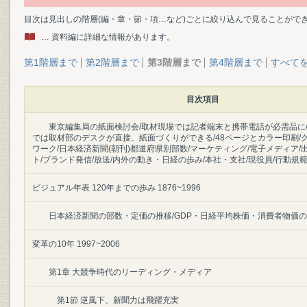
目次は見出しの階層(編・章・節・項…など)ごとに絞り込んで見ることがで
… 資料編に詳細な情報があります。
第1階層まで
第2階層まで
第3階層まで
第4階層まで
すべて
目次項目
東京編集局の紙面検討会/取材現場では記者端末と携帯電話が必需品に
では取材部のデスクが直接、紙面づくりができる/48ページとカラー印刷/
ワーク/日本経済新聞(朝刊)都道府県別部数/マーケティング/電子メディア/
ト/ブランド発信/放送/内外の動き・日経の歩み/本社・支社/現役員/行動規
ビジュアル年表 120年までの歩み 1876~1996
日本経済新聞の部数・定価の推移/GDP・日経平均株価・消費者物価
変革の10年 1997~2006
第1章 大競争時代のリーディング・メディア
第1節 逆風下、新聞力は飛躍充実