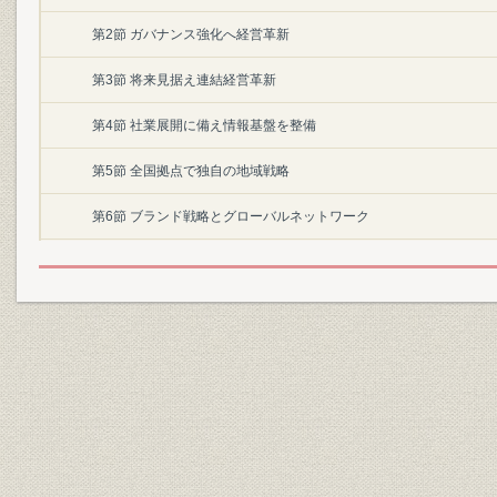
第2節 ガバナンス強化へ経営革新
第3節 将来見据え連結経営革新
第4節 社業展開に備え情報基盤を整備
第5節 全国拠点で独自の地域戦略
第6節 ブランド戦略とグローバルネットワーク
第7節 新社屋プロジェクトが始動
第2章 世紀を超えた言論・報道活動
第1節 質量ともに飛躍 日本経済新聞
第2節 改革をリードした日経の社説
第3節 新しいメディアに向け挑戦する総合企業情報紙 日経産業新聞
第4節 消費を知る、商機を導く 日経MJ(流通新聞)