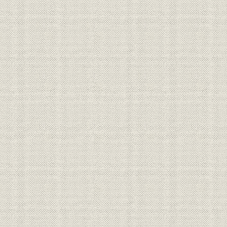
業総務関連システム開発年表
最近10年間の主な出版物
最近10年間の主要催事
国際交流会議「アジアの未来」
日経フォーラム「世界経営者会議」
社内表彰と社外からの主な受賞
対外表彰
グループ小史
年表
索引
編集委員会