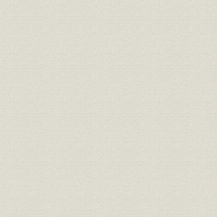
2. 都市再生に貢献
第2章 世紀を超えた言論・報道活動
第1節 質量ともに飛躍 日本経済新聞
1. 44・48ページ紙面の誕生とカラー強化
2. 新たな価値創造、世紀超え激動の10年
3. スクープ量産、新聞協会賞も続々
4. 光る連載企画、時代をリード
5. プラス1創刊、週末・週初・夕刊も充実
6. 取材・編集体制さらに充実
第2節 改革をリードした日経の社説