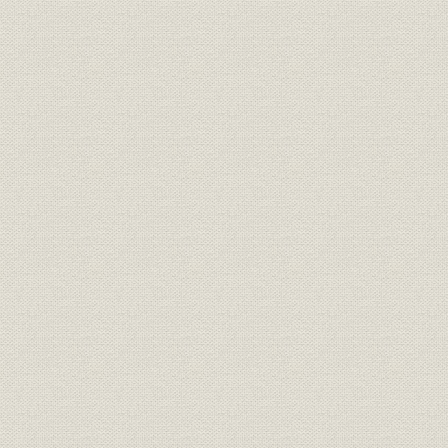
2. 大型企画で近未来を活写
3. 分析・解説で高い評価を集める独自調査
4. 優秀製品賞、ものづくり大賞、セミナーなど
第4節 消費を知る、商機を導く 日経MJ(流通新聞)
1. 流通ルネサンス 花開く新流通業―1998年
2. 破綻と再編の大波、小売業をのみ込む―2000年~
3. 「RS」から「MJ」へ、媒体を大胆に衣替え―2001年4月
4. 月水金に発行日を変更、題字を7色に―2004年10月
5. デザイン面やスキル面誕生―2005年秋の紙面改革
第5節 金融激動・投資時代の羅針盤 日経金融新聞
1. 金融危機、克明に追う日々(1997年~1998年)