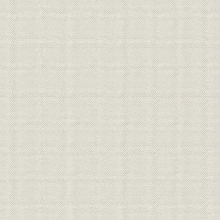
2. ITバブル、金融界にも小春日和(1999~2001年)
3. 再び深刻化するデフレ不況、株価7607円に(2002~2003年)
4. 「失われた10年」を超え、変化の脈動(2004~2005年)
5. ゼロ金利解除、平時モードへ(2006年)
第6節 日経情報を世界に発信 日経ウイークリー・英文電子メディア
1. 時代変化を踏まえて選択と集中
2. NNIをスタート
3. 英文改革と新しい The Nikkei Weekly
4. 新聞と電子メディアの連動
第7節 インターネットでニュース速報 NIKKEI NET
1. NIKKEI NET の誕生と発展