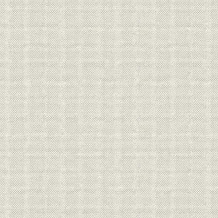
第3節 将来見据え連結経営革新
1. 転機迎えたグループ戦略
2. 出版局、電子メディア局分社化へ
3. 新組織体制を策定
第4節 社業展開に備え情報基盤を整備
1. 48体制の構築
2. 分社と統合
3. 編集組版システム完成
4. 情報技術部門の組織を強化
5. コンピューターの2000年問題に対応
第5節 全国拠点で独自の地域戦略