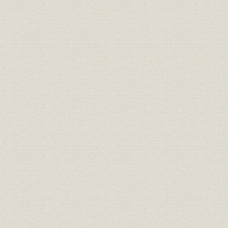
1. クオリティーペーパーにふさわしい安定した社論
2. 徹底した行財政改革を訴える
3. 脱デフレの経済政策を提言
4. 企業経営と市場の改革促す
5. 情報公開、情報開示を促す
6. 司法改革論議を一貫してリード
7. 政権交代可能な政治を目指して
8. 日米同盟と国際協調
9. 春秋
第3節 新しいメディアに向け挑戦する総合企業情報紙 日経産業新聞
1. ネット時代にあわせ紙面刷新、マルチメディア情報を拡充