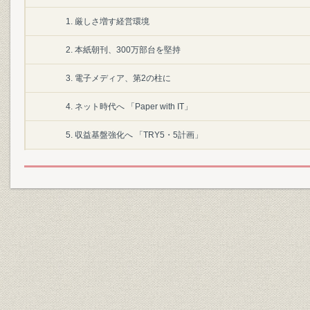
1. 厳しさ増す経営環境
2. 本紙朝刊、300万部台を堅持
3. 電子メディア、第2の柱に
4. ネット時代へ 「Paper with IT」
5. 収益基盤強化へ 「TRY5・5計画」
第2節 ガバナンス強化へ経営革新
1. 教訓残したTCW事件
2. 杉田社長が就任
3. 相次ぎ改革に着手
4. コンプライアンス体制を強化
5. インサイダー事件発生、再発防止に全力