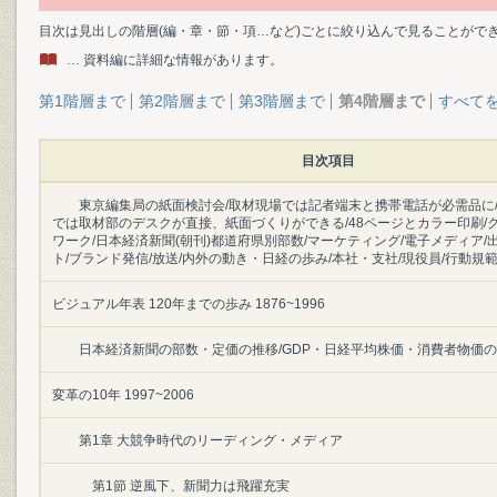
目次は見出しの階層(編・章・節・項…など)ごとに絞り込んで見ることがで
… 資料編に詳細な情報があります。
第1階層まで
第2階層まで
第3階層まで
第4階層まで
すべて
目次項目
東京編集局の紙面検討会/取材現場では記者端末と携帯電話が必需品に
では取材部のデスクが直接、紙面づくりができる/48ページとカラー印刷/
ワーク/日本経済新聞(朝刊)都道府県別部数/マーケティング/電子メディア/
ト/ブランド発信/放送/内外の動き・日経の歩み/本社・支社/現役員/行動規
ビジュアル年表 120年までの歩み 1876~1996
日本経済新聞の部数・定価の推移/GDP・日経平均株価・消費者物価
変革の10年 1997~2006
第1章 大競争時代のリーディング・メディア
第1節 逆風下、新聞力は飛躍充実