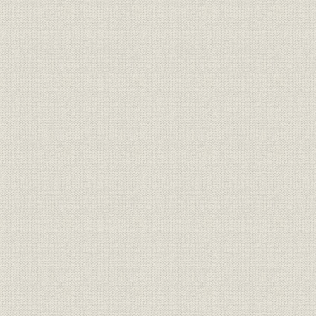
1. 大阪本社に代表室を設置
2. 京滋対策や関西独自のネット対策に力
3. 名古屋支社、新社屋機に飛躍
4. 西部支社も別館稼働で新たな発展
5. 札幌支社 多彩なイベントを展開
第6節 ブランド戦略とグローバルネットワーク
1. NIKKEIで世界に発信
2. 日経ファンを開拓
3. 知的財産権を一元管理
第7節 新社屋プロジェクトが始動
1. 日経グループ飛躍の拠点