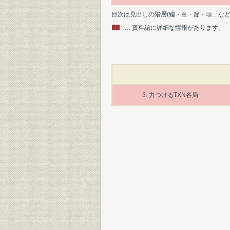
目次は見出しの階層(編・章・節・項…な
… 資料編に詳細な情報があります。
3. 力つけるTXN各局