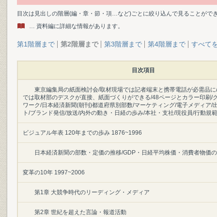
目次は見出しの階層(編・章・節・項…など)ごとに絞り込んで見ることがで
… 資料編に詳細な情報があります。
第1階層まで
第2階層まで
第3階層まで
第4階層まで
すべて
目次項目
東京編集局の紙面検討会/取材現場では記者端末と携帯電話が必需品に
では取材部のデスクが直接、紙面づくりができる/48ページとカラー印刷/
ワーク/日本経済新聞(朝刊)都道府県別部数/マーケティング/電子メディア/
ト/ブランド発信/放送/内外の動き・日経の歩み/本社・支社/現役員/行動規
ビジュアル年表 120年までの歩み 1876~1996
日本経済新聞の部数・定価の推移/GDP・日経平均株価・消費者物価
変革の10年 1997~2006
第1章 大競争時代のリーディング・メディア
第2章 世紀を超えた言論・報道活動