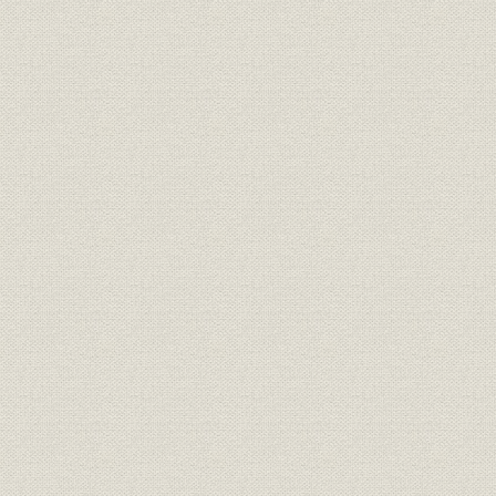
報知新聞の出版物
明治・大正・昭和を経て平成の40000号まで
薬研堀時代の社屋
明治・昭和期の紙面
漫画「ノンキナトウサン」
「婦人子供報知」
「紙齢40000号を迎える」紙面
題字
創刊号から平成4年まで
歴代社長
メモリアルイヤ'92―記念パーティーと三大事業