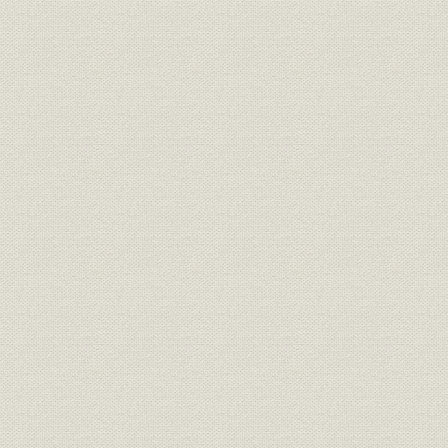
プロサッカーでスポーツ維新
狙いはヤング
大相撲担当に若手記者
ゴルフは斬新レッスン
[3] 視界360度プラスアルファ
新人記者の特ダネ
評価された独自の視点
事件のなかの人間像
変幻自在の記者たち
二重構造の担当制
[4] 競馬のデータは日本一