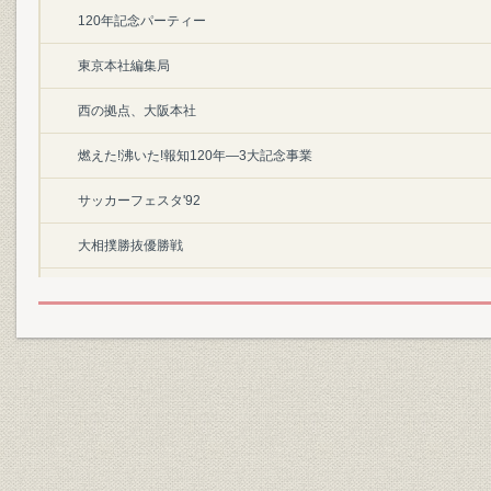
120年記念パーティー
東京本社編集局
西の拠点、大阪本社
燃えた!沸いた!報知120年―3大記念事業
サッカーフェスタ'92
大相撲勝抜優勝戦
日本アマ囲碁最強戦
25万人が走った―青梅報知マラソン
燦と輝け新生巨人、長嶋監督・長鴫一茂・松井秀喜
爆発!ヤングパワー
'92報知プロスポーツ大賞受賞者