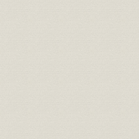
激撮!五輪の青春
東京
冬季札幌
ロサンゼルス
バルセロナ
冬季アルベールビル
カメラアイ―スポーツ・芸能・報知報道写真集(昭和27年~39年)
カメラアイ(昭和40年~49年)
カメラアイ(昭和50年~59年)
カメラアイ(昭和60年~平成3年)
カメラアイ(平成4年~5年)