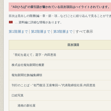
"ADひろば"の索引語が書かれている目次項目はハイライトされています。
目次は見出しの階層(編・章・節・項…など)ごとに絞り込んで見ることがで
… 資料編に詳細な情報があります。
第1階層まで
第2階層まで
第3階層まで
すべて表示
目次項目
「世紀を超えて」題字・内田恵造
株式会社報知新聞社概要
報知新聞社旗/編集綱領
刊行のことば・“名門復活 王座奪回へ”代表取締役社長 内田恵造
口絵写真
港南の新社屋