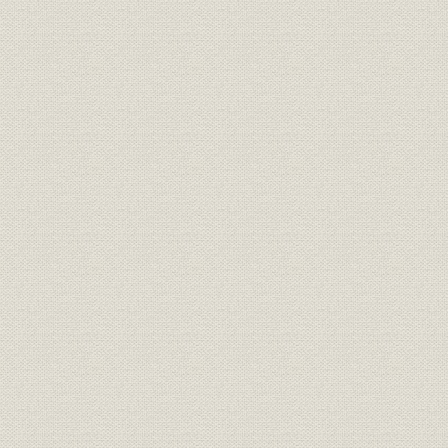
はじめに 本紙の創始者、前島密
創刊百二十年記念パーティー 各界名士千五百人が出席
報知人の宰相 オピニオンリーダーたち
日露戦争から平成のプリンセスまで“号外の報知”の面目躍如
ずばり的中! 九十二年前 報知“二十世紀の予言”
記念事業 国際化へのステップ
伝統を踏まえて百二十年
第1章 港南に華ひらく ハイライト(平成3~4年)
[1] 新体制で王座奪回GO!
[2] 愛称の「スポーツ報知」登場
面白がり精神で