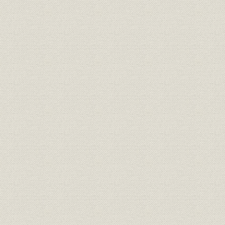
八千頭の最新データを読者に提供
人気絶大「小宮栄一のハッピーエンド」
近藤真彦が競馬欄に登場
ソフトメーカーと予想対決
騎手もタレント? 連日のおめでた特報
[5] イメージ一新、ギャルが追う
女性執筆者が大活躍
高齢者にも格好の推理ゲーム
ギャンブルの控除率にも挑戦
隠れたベストセラー「選手名鑑」
[6] 1万分の1秒をとらえる