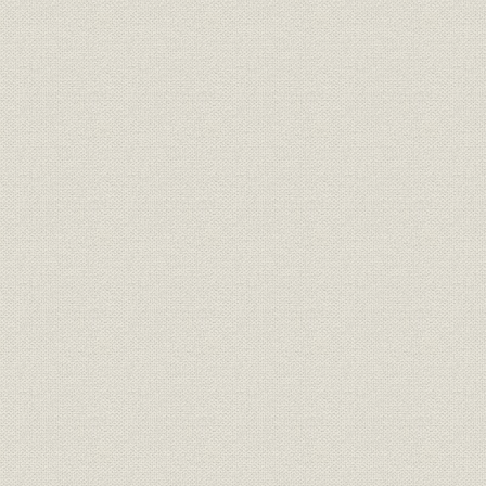
[3] 五輪速報“金”の連係プレー
[4] 社友・OBもバックアップ
[5] “長嶋効果”で追い風に乗る
第2章 今、スポーツ報知は ハイライト(平成3~4年)
[1] 開幕日がお元日
ジャイアンツを追う
新企画ではずむ紙面
長嶋監督誕生と取材陣の苦労
ドラフト制度廃止へ、態度鮮明
育てるペン
[2] サッカーが一面に躍り出る