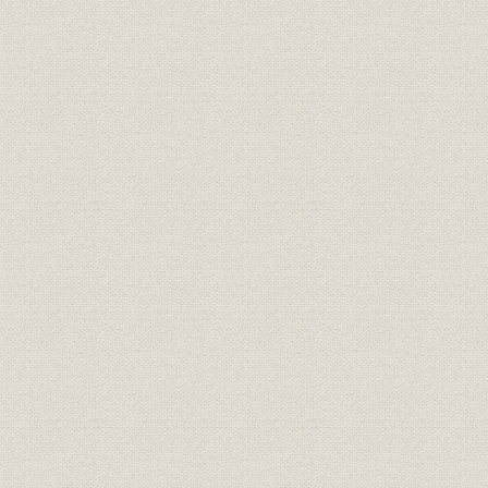
[3] 五輪速報“金”の連係プレー
[4] 社友・OBもバックアップ
[5] “長嶋効果”で追い風に乗る
第2章 今、スポーツ報知は ハイライト(平成3~4年)
[1] 開幕日がお元日
ジャイアンツを追う
新企画ではずむ紙面
長嶋監督誕生と取材陣の苦労
ドラフト制度廃止へ、態度鮮明
育てるペン
[2] サッカーが一面に躍り出る