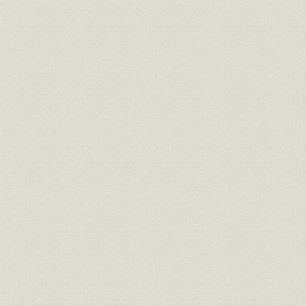
プロサッカーでスポーツ維新
狙いはヤング
大相撲担当に若手記者
ゴルフは斬新レッスン
[3] 視界360度プラスアルファ
新人記者の特ダネ
評価された独自の視点
事件のなかの人間像
変幻自在の記者たち
二重構造の担当制
[4] 競馬のデータは日本一