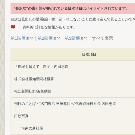
"長沢功"の索引語が書かれている目次項目はハイライトされています。
目次は見出しの階層(編・章・節・項…など)ごとに絞り込んで見ることがで
… 資料編に詳細な情報があります。
第1階層まで
第2階層まで
第3階層まで
すべて表示
目次項目
「世紀を超えて」題字・内田恵造
株式会社報知新聞社概要
報知新聞社旗/編集綱領
刊行のことば・“名門復活 王座奪回へ”代表取締役社長 内田恵造
口絵写真
港南の新社屋