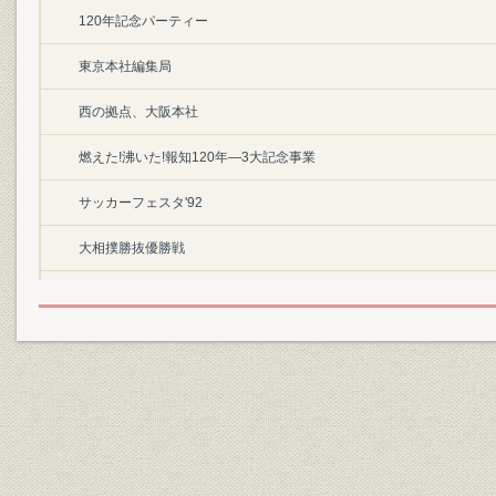
120年記念パーティー
東京本社編集局
西の拠点、大阪本社
燃えた!沸いた!報知120年―3大記念事業
サッカーフェスタ'92
大相撲勝抜優勝戦
日本アマ囲碁最強戦
25万人が走った―青梅報知マラソン
燦と輝け新生巨人、長嶋監督・長鴫一茂・松井秀喜
爆発!ヤングパワー
'92報知プロスポーツ大賞受賞者