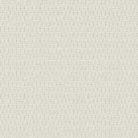
はじめに 本紙の創始者、前島密
創刊百二十年記念パーティー 各界名士千五百人が出席
報知人の宰相 オピニオンリーダーたち
日露戦争から平成のプリンセスまで“号外の報知”の面目躍如
ずばり的中! 九十二年前 報知“二十世紀の予言”
記念事業 国際化へのステップ
伝統を踏まえて百二十年
第1章 港南に華ひらく ハイライト(平成3~4年)
[1] 新体制で王座奪回GO!
[2] 愛称の「スポーツ報知」登場
面白がり精神で