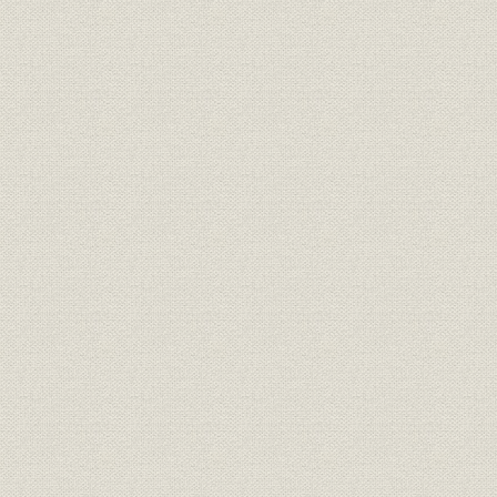
報知新聞の出版物
明治・大正・昭和を経て平成の40000号まで
薬研堀時代の社屋
明治・昭和期の紙面
漫画「ノンキナトウサン」
「婦人子供報知」
「紙齢40000号を迎える」紙面
題字
創刊号から平成4年まで
歴代社長
メモリアルイヤ'92―記念パーティーと三大事業