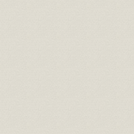
八千頭の最新データを読者に提供
人気絶大「小宮栄一のハッピーエンド」
近藤真彦が競馬欄に登場
ソフトメーカーと予想対決
騎手もタレント? 連日のおめでた特報
[5] イメージ一新、ギャルが追う
女性執筆者が大活躍
高齢者にも格好の推理ゲーム
ギャンブルの控除率にも挑戦
隠れたベストセラー「選手名鑑」
[6] 1万分の1秒をとらえる