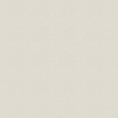
激撮!五輪の青春
東京
冬季札幌
ロサンゼルス
バルセロナ
冬季アルベールビル
カメラアイ―スポーツ・芸能・報知報道写真集(昭和27年~39年)
カメラアイ(昭和40年~49年)
カメラアイ(昭和50年~59年)
カメラアイ(昭和60年~平成3年)
カメラアイ(平成4年~5年)