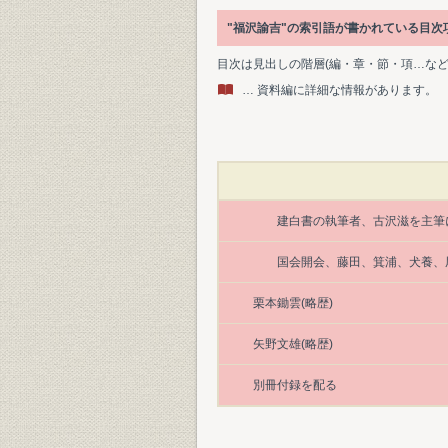
"福沢諭吉"の索引語が書かれている目
目次は見出しの階層(編・章・節・項…な
… 資料編に詳細な情報があります。
建白書の執筆者、古沢滋を主筆
国会開会、藤田、箕浦、犬養、
栗本鋤雲(略歴)
矢野文雄(略歴)
別冊付録を配る