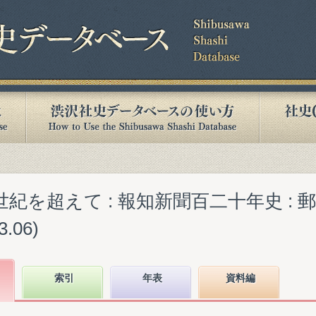
世紀を超えて : 報知新聞百二十年史 :
.06)
索引
年表
資料編