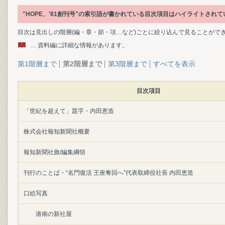
"HOPE、'81創刊号"の索引語が書かれている目次項目はハイライトされ
目次は見出しの階層(編・章・節・項…など)ごとに絞り込んで見ることがで
… 資料編に詳細な情報があります。
第1階層まで
第2階層まで
第3階層まで
すべてを表示
目次項目
「世紀を超えて」題字・内田恵造
株式会社報知新聞社概要
報知新聞社旗/編集綱領
刊行のことば・“名門復活 王座奪回へ”代表取締役社長 内田恵造
口絵写真
港南の新社屋