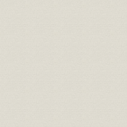
第3章 西の拠点、大阪の熱気 ハイライト(平成3~4年)
第4章 制作革命「ホームラン」 ハイライト(平成3~4年)
第5章 木版手刷りの創刊号 ハイライト(明治5~18年)
第6章 政論新聞から報道新聞へ ハイライト(明治19~29年)
第7章 大衆紙路線の展開 ハイライト(明治30~45年)
第8章 社運隆盛、東洋一を誇る ハイライト(大正2~15年)
第9章 激動昭和、運命の新聞統合 ハイライト(昭和2~17年)
第10章 廃虚に甦る「夕刊報知」 ハイライト(昭和21~24年)
第11章 朝刊スポーツ紙へ転換 ハイライト(昭和25~39年)
第12章 試練を超えて百万部 ハイライト(昭和40~49年)
第13章 足固めの平河町時代 ハイライト(昭和50~64年)