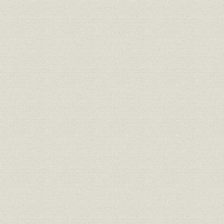
第14章 港南新社屋へ燃えた ハイライト(平成元年~2年)
21世紀に向けて―信頼されるニュー報知
[1] 新聞制作の両輪・報知印刷
[2] サムライぞろいの報知PRセンター
[3] 夢ふくらむニューメディア
[4] 世紀を超えた読者の支援
[5] 「みんなで愛の手を」―報知社会福祉事業団
[6] 府中の社有地にCPUセンター
[7] 開発の要・港南界隈
年表(報知新聞年表スポーツ・文化年表社会年表)
明治5年~明治45年