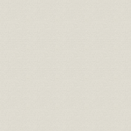
はじめに 本紙の創始者、前島密
創刊百二十年記念パーティー 各界名士千五百人が出席
報知人の宰相 オピニオンリーダーたち
日露戦争から平成のプリンセスまで“号外の報知”の面目躍如
ずばり的中! 九十二年前 報知“二十世紀の予言”
記念事業 国際化へのステップ
伝統を踏まえて百二十年
第1章 港南に華ひらく ハイライト(平成3~4年)
第2章 今、スポーツ報知は ハイライト(平成3~4年)
社屋案内図
よき時代のよき先輩たち スポーツ紙の原型はここから......(座談会)