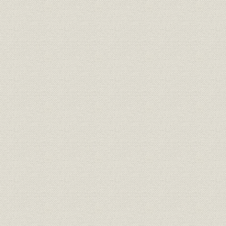
報知新聞の出版物
明治・大正・昭和を経て平成の40000号まで
薬研堀時代の社屋
明治・昭和期の紙面
漫画「ノンキナトウサン」
「婦人子供報知」
「紙齢40000号を迎える」紙面
題字
創刊号から平成4年まで
歴代社長
メモリアルイヤ'92―記念パーティーと三大事業