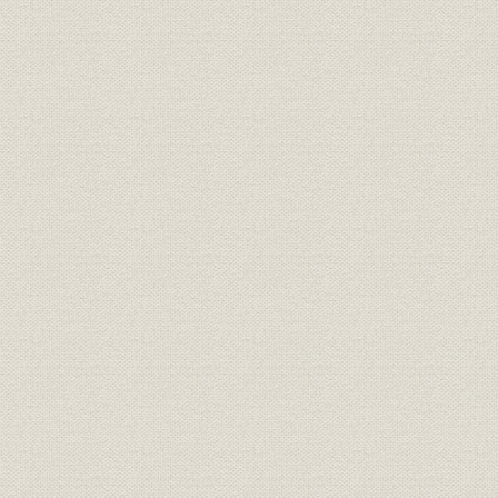
激撮!五輪の青春
東京
冬季札幌
ロサンゼルス
バルセロナ
冬季アルベールビル
カメラアイ―スポーツ・芸能・報知報道写真集(昭和27年~39年)
カメラアイ(昭和40年~49年)
カメラアイ(昭和50年~59年)
カメラアイ(昭和60年~平成3年)
カメラアイ(平成4年~5年)