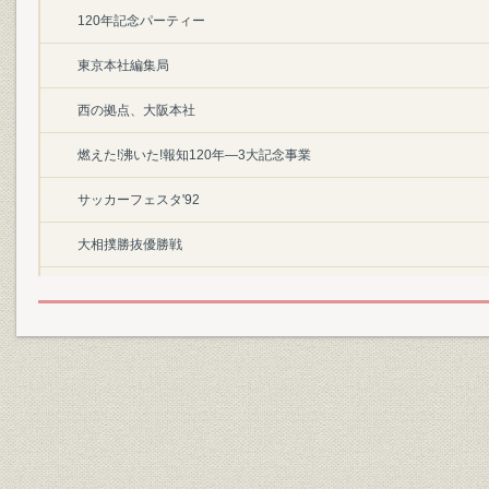
120年記念パーティー
東京本社編集局
西の拠点、大阪本社
燃えた!沸いた!報知120年―3大記念事業
サッカーフェスタ'92
大相撲勝抜優勝戦
日本アマ囲碁最強戦
25万人が走った―青梅報知マラソン
燦と輝け新生巨人、長嶋監督・長鴫一茂・松井秀喜
爆発!ヤングパワー
'92報知プロスポーツ大賞受賞者