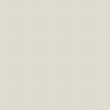
大正元年~大正15年
昭和元年~昭和20年(戦前)
昭和20年(戦後)~平成4年
資料
定款
報知新聞社機構図
従業員数の推移
発行所の所在地
社主・会長・社長・副社長・局長任期表(図)
社長賞
活字・字詰・行数・建て頁