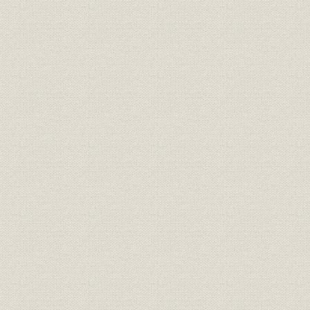
はじめに 本紙の創始者、前島密
創刊百二十年記念パーティー 各界名士千五百人が出席
報知人の宰相 オピニオンリーダーたち
日露戦争から平成のプリンセスまで“号外の報知”の面目躍如
ずばり的中! 九十二年前 報知“二十世紀の予言”
記念事業 国際化へのステップ
伝統を踏まえて百二十年
第1章 港南に華ひらく ハイライト(平成3~4年)
[1] 新体制で王座奪回GO!
[2] 愛称の「スポーツ報知」登場
[3] 五輪速報“金”の連係プレー