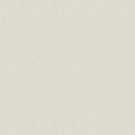
報知新聞の出版物
明治・大正・昭和を経て平成の40000号まで
薬研堀時代の社屋
明治・昭和期の紙面
漫画「ノンキナトウサン」
「婦人子供報知」
「紙齢40000号を迎える」紙面
題字
創刊号から平成4年まで
歴代社長
メモリアルイヤ'92―記念パーティーと三大事業