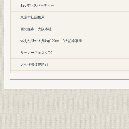
120年記念パーティー
東京本社編集局
西の拠点、大阪本社
燃えた!沸いた!報知120年―3大記念事業
サッカーフェスタ'92
大相撲勝抜優勝戦
日本アマ囲碁最強戦
25万人が走った―青梅報知マラソン
燦と輝け新生巨人、長嶋監督・長鴫一茂・松井秀喜
爆発!ヤングパワー
'92報知プロスポーツ大賞受賞者