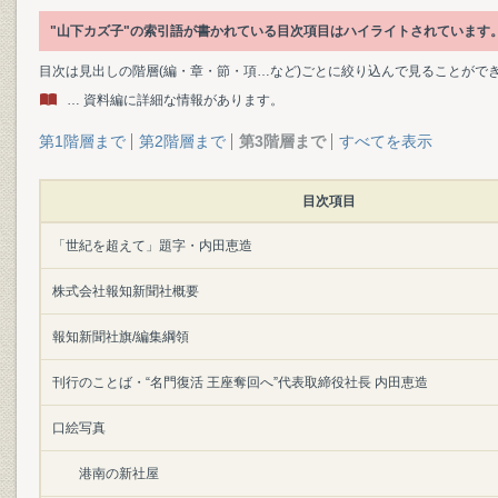
"山下カズ子"の索引語が書かれている目次項目はハイライトされています
目次は見出しの階層(編・章・節・項…など)ごとに絞り込んで見ることがで
… 資料編に詳細な情報があります。
第1階層まで
第2階層まで
第3階層まで
すべてを表示
目次項目
「世紀を超えて」題字・内田恵造
株式会社報知新聞社概要
報知新聞社旗/編集綱領
刊行のことば・“名門復活 王座奪回へ”代表取締役社長 内田恵造
口絵写真
港南の新社屋