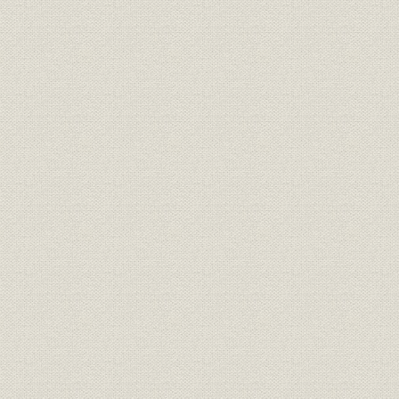
激撮!五輪の青春
東京
冬季札幌
ロサンゼルス
バルセロナ
冬季アルベールビル
カメラアイ―スポーツ・芸能・報知報道写真集(昭和27年~39年)
カメラアイ(昭和40年~49年)
カメラアイ(昭和50年~59年)
カメラアイ(昭和60年~平成3年)
カメラアイ(平成4年~5年)