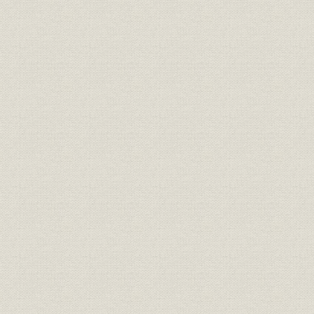
[1] スポーツ報知のカラー元年
[2] 表組みにも滅法強い
[3] ワープロ・ネットワークの構築
[4] 発送管理もオンライン化
[5] 報印の使命は報知と一体
第5章 木版手刷りの創刊号 ハイライト(明治5~18年)
[1] 郵便報知新聞の創刊
[2] 自由民権運動の先駆として
[3] 西南の役、第一線から現地報道
[4] 大隈重信と報知の提携
[5] 政党機関紙時代