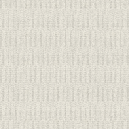
[4] 社友・OBもバックアップ
[5] “長嶋効果”で追い風に乗る
第2章 今、スポーツ報知は ハイライト(平成3~4年)
[1] 開幕日がお元日
[2] サッカーが一面に躍り出る
[3] 視界360度プラスアルファ
[4] 競馬のデータは日本一
[5] イメージ一新、ギャルが追う
[6] 1万分の1秒をとらえる
[7] 週刊誌を先取りする
[8] 魅せて、読ませる錬金術