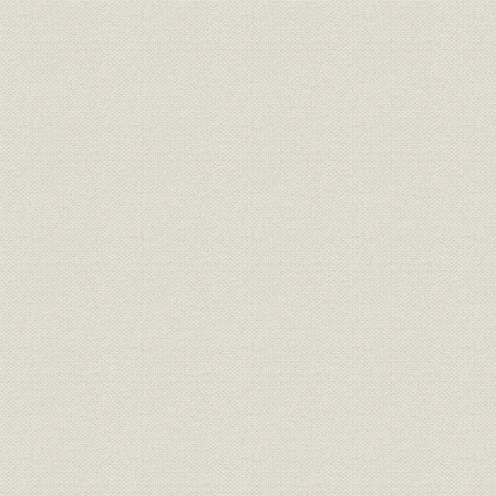
[9] 増紙六万、即売も驚異の伸び
[10] 燃えて、不況乗り切り
[11] 全社協力の青梅報知マラソン
[12] スポーツ本刊行が強み
社屋案内図
よき時代のよき先輩たち スポーツ紙の原型はここから......(座談会)
第3章 西の拠点、大阪の熱気 ハイライト(平成3~4年)
[1] 紙面鮮やかオフ輪本番
[2] 上げ潮に乗った営業陣
[3] 三十周年へチームプレー
第4章 制作革命「ホームラン」 ハイライト(平成3~4年)