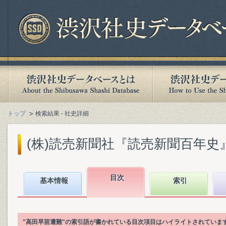
トップ
検索結果 - 社史詳細
(株)読売新聞社『読売新聞百年史』(1
目次
基本情報
索引
"高田早苗遭難"の索引語が書かれている目次項目はハイライトされていま