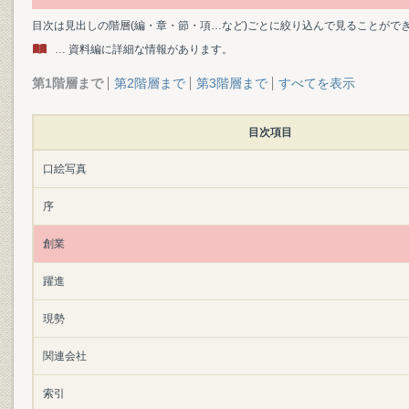
目次は見出しの階層(編・章・節・項…など)ごとに絞り込んで見ることがで
… 資料編に詳細な情報があります。
第1階層まで
第2階層まで
第3階層まで
すべてを表示
目次項目
口絵写真
序
創業
躍進
現勢
関連会社
索引