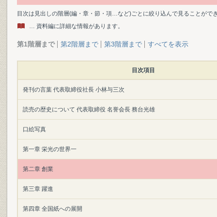
目次は見出しの階層(編・章・節・項…など)ごとに絞り込んで見ることがで
… 資料編に詳細な情報があります。
第1階層まで
第2階層まで
第3階層まで
すべてを表示
目次項目
発刊の言葉 代表取締役社長 小林与三次
読売の歴史について 代表取締役 名誉会長 務台光雄
口絵写真
第一章 栄光の世界一
第二章 創業
第三章 躍進
第四章 全国紙への展開