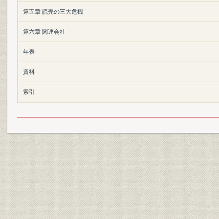
第五章 読売の三大危機
第六章 関連会社
年表
資料
索引