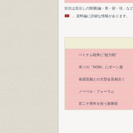
目次は見出しの階層(編・章・節・項…な
… 資料編に詳細な情報があります。
ベトナム戦争に“総力戦”
米ソの「NOW」にボーン賞
各国首脳との大型会見相次ぐ
ノーベル・フォーラム
百二十周年を担う新陣容