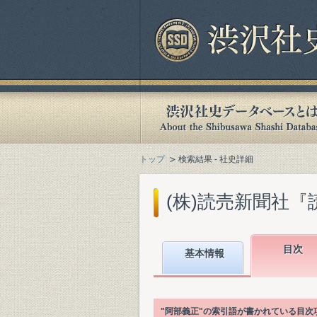
トップ
検索結果 - 社史詳細
(株)読売新聞社『読
目次
基本情報
"阿部義正"の索引語が書かれている目