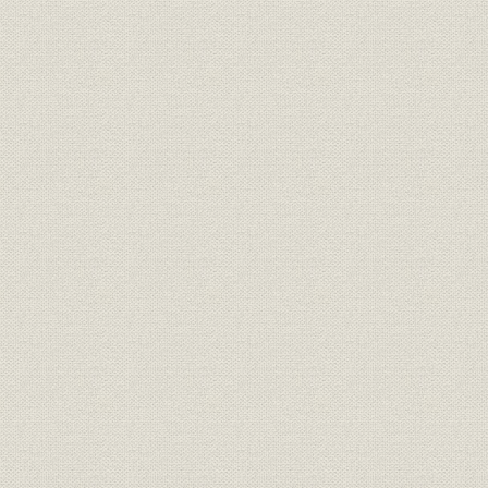
2. 政治・経済の動向
第2節 増税なき財政再建の推進
1. 行政改革の推進
2. 財政再建=歳出削減の努力
3. 企業増税への対応
4. 資本市場の自由化
(1) 社債発行市場をめぐる問題
(2) 短期金融市場整備をめぐる問題
(3) 株式市場の機能拡充
(4) 株券振替決済制度の検討