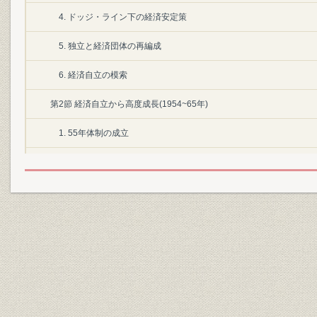
4. ドッジ・ライン下の経済安定策
5. 独立と経済団体の再編成
6. 経済自立の模索
第2節 経済自立から高度成長(1954~65年)
1. 55年体制の成立
2. 財政投融資の重点化と企業減税
3. 産業資金供給の効率化・調整
4. 産業の合理化と産業基盤の整備
5. 独占禁止法改正問題と特振法
6. 貿易・為替の自由化と経済協力の推進
7. 商法改正と監査制度の整備