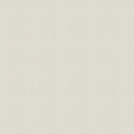
5. 商法改正問題の展開と国際的なディスクロージャーの進展
(1) 新しい法規制分野の登場
(2) 商法改正問題の展開
(3) 商法改正と企業経理の調整
(4) 統計の整備改善
第3節 「わが国産業の創造的展開と基盤整備」
1. 主要産業の将来像
2. 国鉄民営化と情報通信の自由化
(1) 国鉄民営化の実現
(2) 情報通信の自由化
3. 独占禁止法をめぐる諸問題