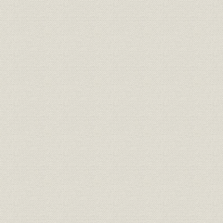
(1) 会社法改正問題への対応
(2) 経理懇談会の活動
(3) 統計の整備改善
第3節 産業構造の転換とエネルギー政策
1. 構造不況業種対策
2. 独占禁止法をめぐる諸問題
3. 総合エネルギー政策の推進と第二次石油危機への対応
4. 水質総量規制とNOx問題
5. 第三次全国総合開発計画への対応と宅地対策
6. 先端技術開発と防衛生産
第4節 先進国貿易の不均衡是正と経済協力の拡充