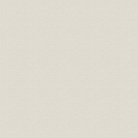
1. 日欧・日米通商問題と輸入促進
(1) 貿易収支不均衡の拡大と日欧・日米通商問題
(2) 輸入円滑化のための活動
2. GATT東京ラウンド
3. 経済協力拡充と海外大規模プロジェクトの支援
4. 国際機関への協力と民間経済外交
(1) 国際機関への協力
(2) 二国間協力関係
第2章 財政再建と行政改革(1980~85年)
第1節 概観
1. 当会活動の基調