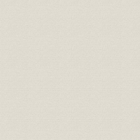
1. 当会活動の基調
2. 政治・経済の動向
3. 企業批判への対応と行政改革
第2節 不況対策と赤字財政
1. 公共事業拡大による景気浮揚政策
2. 税制の中期見通しと増税問題
3. 資本市場と国債管理政策
(1) 国債大量発行のもとでの公社債市場の整備
(2) 社債発行条件の弾力化
(3) 安定成長下での株式市場のあり方について
4. 会社法の改正とディスクロージャーの充実