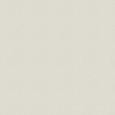
第3節 開放経済体制への移行(1966~76年)
1. 65年不況対策
2. 政策減税と資本市場整備
3. 大型合併と公害問題
4. 資本自由化の進展
5. ニクソン・ショックと通貨問題
6. 列島改造ブームと総需要抑制政策
7. エネルギー・資源問題と産業構造の転換
8. 企業批判と企業の社会的責任
第1章 安定成長への転換(1977~79年)
第1節 概観