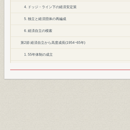
4. ドッジ・ライン下の経済安定策
5. 独立と経済団体の再編成
6. 経済自立の模索
第2節 経済自立から高度成長(1954~65年)
1. 55年体制の成立
2. 財政投融資の重点化と企業減税
3. 産業資金供給の効率化・調整
4. 産業の合理化と産業基盤の整備
5. 独占禁止法改正問題と特振法
6. 貿易・為替の自由化と経済協力の推進
7. 商法改正と監査制度の整備