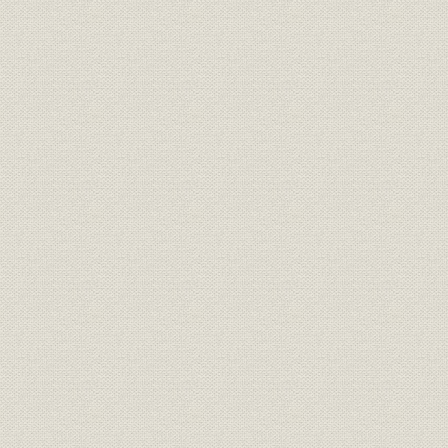
1. 当会活動の基調
2. 政治・経済の動向
3. 企業批判への対応と行政改革
第2節 不況対策と赤字財政
1. 公共事業拡大による景気浮揚政策
2. 税制の中期見通しと増税問題
3. 資本市場と国債管理政策
(1) 国債大量発行のもとでの公社債市場の整備
(2) 社債発行条件の弾力化
(3) 安定成長下での株式市場のあり方について
4. 会社法の改正とディスクロージャーの充実