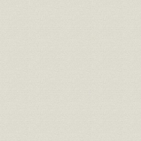
1. 日欧・日米通商問題と輸入促進
(1) 貿易収支不均衡の拡大と日欧・日米通商問題
(2) 輸入円滑化のための活動
2. GATT東京ラウンド
3. 経済協力拡充と海外大規模プロジェクトの支援
4. 国際機関への協力と民間経済外交
(1) 国際機関への協力
(2) 二国間協力関係
第2章 財政再建と行政改革(1980~85年)
第1節 概観
1. 当会活動の基調