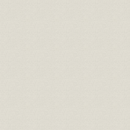
(1) 会社法改正問題への対応
(2) 経理懇談会の活動
(3) 統計の整備改善
第3節 産業構造の転換とエネルギー政策
1. 構造不況業種対策
2. 独占禁止法をめぐる諸問題
3. 総合エネルギー政策の推進と第二次石油危機への対応
4. 水質総量規制とNOx問題
5. 第三次全国総合開発計画への対応と宅地対策
6. 先端技術開発と防衛生産
第4節 先進国貿易の不均衡是正と経済協力の拡充