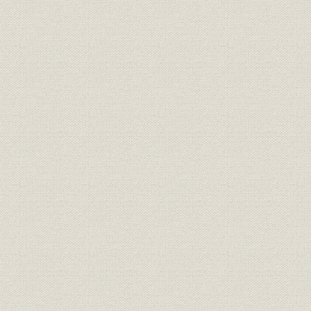
5. 商法改正問題の展開と国際的なディスクロージャーの進展
(1) 新しい法規制分野の登場
(2) 商法改正問題の展開
(3) 商法改正と企業経理の調整
(4) 統計の整備改善
第3節 「わが国産業の創造的展開と基盤整備」
1. 主要産業の将来像
2. 国鉄民営化と情報通信の自由化
(1) 国鉄民営化の実現
(2) 情報通信の自由化
3. 独占禁止法をめぐる諸問題