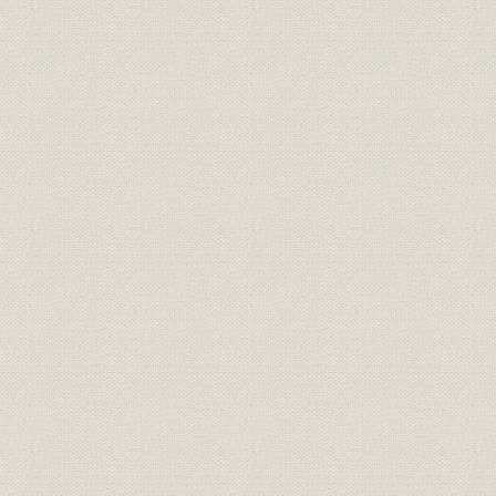
第3節 開放経済体制への移行(1966~76年)
1. 65年不況対策
2. 政策減税と資本市場整備
3. 大型合併と公害問題
4. 資本自由化の進展
5. ニクソン・ショックと通貨問題
6. 列島改造ブームと総需要抑制政策
7. エネルギー・資源問題と産業構造の転換
8. 企業批判と企業の社会的責任
第1章 安定成長への転換(1977~79年)
第1節 概観