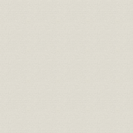
2. 政治・経済の動向
第2節 増税なき財政再建の推進
1. 行政改革の推進
2. 財政再建=歳出削減の努力
3. 企業増税への対応
4. 資本市場の自由化
(1) 社債発行市場をめぐる問題
(2) 短期金融市場整備をめぐる問題
(3) 株式市場の機能拡充
(4) 株券振替決済制度の検討