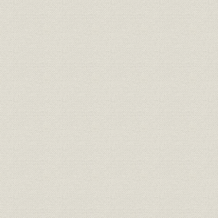
第十六章 戦後の財界事情と日本工業倶楽部-日本工業倶楽部が担った新し
第十七章 講和条約・経済復興と日本工業倶楽部-その変遷の概観と経済団
第十八章 財界の共同事業と日本工業倶楽部-戦後における主なもの
第十九章 経済の高度成長と日本工業倶楽部-経済諸団体の発展と経団連会
第二十章 日本工業倶楽部五十年の歩みの要約と今後の使命-時代の激動に
た創立精神
付録
主要参考図書
年表(主要関係事項を含む)
人名索引