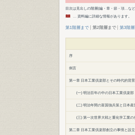
目次は見出しの階層(編・章・節・項…な
… 資料編に詳細な情報があります。
第1階層まで
第2階層まで
第3階
序
例言
第一章 日本工業倶楽部とその時代的背景
(一) 明治百年の中の日本工業倶楽部
(二) 明治年間の富国強兵策と日本
(三) 第一次世界大戦と重化学工業の
第二章 日本工業倶楽部創立の事情と設