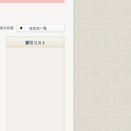
表示切替
全目次一覧
索引リスト