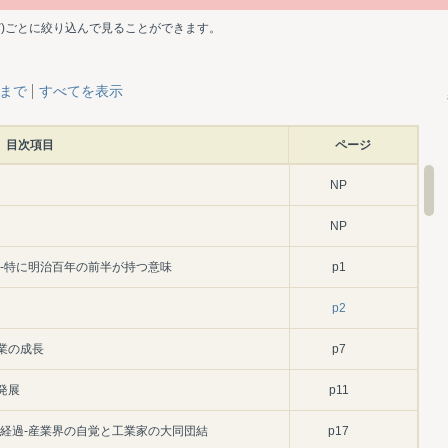
ど)ごとに絞り込んで見ることができます。
層まで
すべてを表示
目次項目
ページ
NP
NP
-特に明治百年の前半が持つ意味
p1
p2
産業の成長
p7
発展
p11
立経過-産業界の自覚と工業家の大同団結
p17