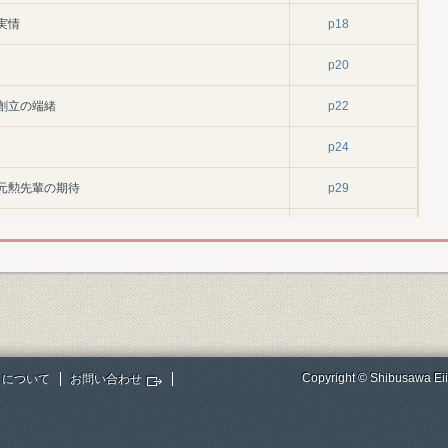
実情
p18
p20
部創立の端緒
p22
p24
る元勲先輩の期待
p29
p35
-重要経済問題への積極的発言
p41
建議
p42
税法改正問題
p51
Copyright © Shibusawa Eii
トについて
お問い合わせ
p57
p59