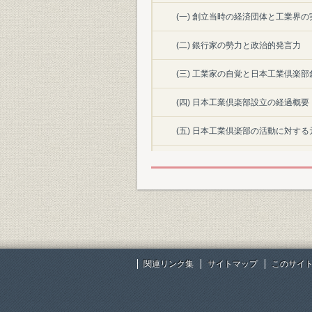
(一) 創立当時の経済団体と工業界の
(二) 銀行家の勢力と政治的発言力
(三) 工業家の自覚と日本工業倶楽
(四) 日本工業倶楽部設立の経過概要
(五) 日本工業倶楽部の活動に対す
(六) 日本工業倶楽部会館の建設
第三章 創立当初における調査・建議活動
(一) 製鉄事業の保護、自給に関する
(二) 戦時利得税の新設および所得
関連リンク集
サイトマップ
このサイ
(三) 軍需工業動員法に関する建議
(四) 産業の保護と関税改正問題