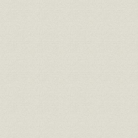
日本工業倶楽部、団の結成を斡旋
団の構成メンバー
前古未曾有の実業団派遣
(二) 米英その他各国歴訪の概要と実績
米国各地の歓迎と交歓
日英財界人の交歓と相互理解の促進
フランスその他各地を歴訪
実業団の帰朝
(三) 英米訪問実業団派遣の成果
英米訪問実業団意見書
(四) 万国工業会議と日本工業倶楽部