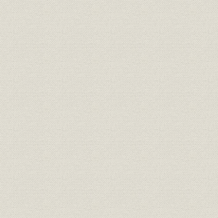
日本工業倶楽部の労資観
相容れない鈴木文治氏の主張
(三) 講和会議と第一回国際労働会議
平和条約と国際労働法規
米国の批准拒否
第一回国際労働会議へのわが国の参加
国際労働会議議題と日本工業倶楽部の意見書
わが国使用者代表の主張
(四) 産業委員会の法制化問題
労資協調と産業委員会制度
産業委員会の性格