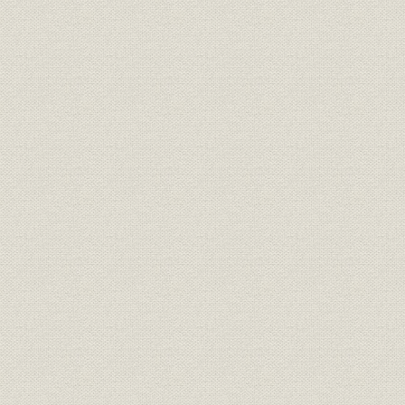
第六章 日本経済聯盟会の設立-総合的経済団体の誕生と国際提携
(一) 日本経済聯盟会発足の経緯
総合経済団体設立の要請
国際商業会議所への関心
日本経済聯盟会の創立
(二) 日本工業倶楽部との表裏一体運営
(三) 国際商業会議所への加入
(四) 日本経済聯盟会の発展と日本工業倶楽部
調査建議活動は漸次経済聯盟へ移管
各団体、伝統精神を護持
第七章 第一次世界大戦前後の労働事情と日本工業倶楽部-日本工業倶楽部