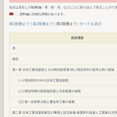
目次は見出しの階層(編・章・節・項…など)ごとに絞り込んで見ることがで
… 資料編に詳細な情報があります。
第1階層まで
第2階層まで
第3階層まで
すべてを表示
目次項目
序
例言
第一章 日本工業倶楽部とその時代的背景-特に明治百年の前半が持つ意味
(一) 明治百年の中の日本工業倶楽部
(二) 明治年間の富国強兵策と日本産業の成長
(三) 第一次世界大戦と重化学工業の発展
第二章 日本工業倶楽部創立の事情と設立経過-産業界の自覚と工業家の大