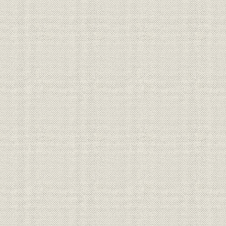
(一) 労働運動の進展と日本工業倶楽部の調査活動
労働問題の発生とその激化
労働組合の結成と階級闘争の進展
日本工業倶楽部の労働問題対策
(二) 協調会設立の経緯と日本工業倶楽部
労働協調機関設置の提唱
日本工業倶楽部の信愛協会設立案
床次内相の熱意
協調会の設立と基本精神
渋沢栄一翁の労資観