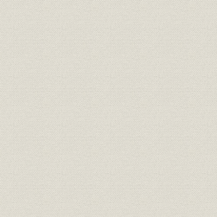
関税政策に関する稟申書
(五) 労働問題への深い関心
第四章 戦後反動不況の襲来と財界の動向-政府の救済措置と財界の再建弥
(一) 反動不況の実情
反動不況前の投機ブーム
大正九年反動大不況の襲来
政府の救済措置と財界の再建策
(二) 世界的不況と中途半端な財界整理
(三) 財界の緊縮政策建議と金輸出解禁論
第五章 英米訪問実業団の派遣と万国工業会議-わが財界の世界経済への進
(一) 英米訪問実業団結成の意義と成立の経緯