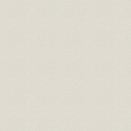
朝鮮戦争と新局面
安城工場の増設
製品展示即売会
業績好調と内紛