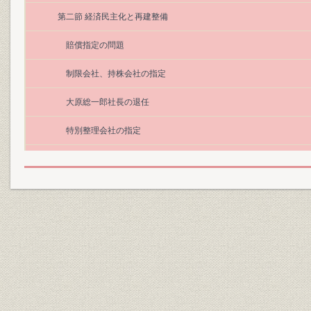
第二節 経済民主化と再建整備
賠償指定の問題
制限会社、持株会社の指定
大原総一郎社長の退任
特別整理会社の指定
集中排除法下の再建整備
第四節 藤田勉二社長の就任と再建整備の再出発
再建整備計画の認可
本社の移転
藤田勉二社長の就任
新鋭安城工場の建設