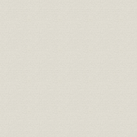
本社
序文
30年ノ アユミヲ カエリミテ 社長 植場鉄三
主要目次
凡例
I 前史
〈クレビ ヘコワ〉高級レジン加工綿布......写[写真]
前史目次
富山紡績役員(1921~34年)......写[写真]
ハシガキ
1 苦労ヲ カサネタ 草分ケノ 時期