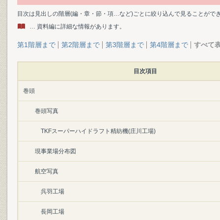
目次は見出しの階層(編・章・節・項…など)ごとに絞り込んで見ることがで
… 資料編に詳細な情報があります。
第1階層まで
第2階層まで
第3階層まで
第4階層まで
すべて
目次項目
巻頭
巻頭写真
TKFスーパーハイドラフト精紡機(庄川工場)
現事業場分布図
航空写真
呉羽工場
長岡工場