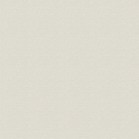
1 第1次ノ 世界大戦ト 日本ノ 紡績
2 輸入ノ 中古機械ガ 富山紡績ヲ ウム
3 ウマレタテカラノ 身ウリ話シト ソノ 失敗
4 自力デ イキヌク 決心ト 工場ノ 整備
5 減資増資ヲ シテ アタラシイ 門出エ
2 恐慌ヲ ノリコエタ 発展ノ 時期
1 世界恐慌前後ノ 日本ノ 紡績
2 福野工場ノ 整備ト 拡張ガ ツズク
3 庄川電源開発ガ 井波工場ヲ ウム
4 オモナ 製品ワ 中番手ノ 綿糸ト カナキン
5 大発展カラ マタ 増資シテ 合併エ