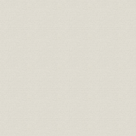
3 共同織物 駅家紡績 呉羽染工 足利紡績ヲ 合併
4 外地 大陸 南方 オヨビ 軍需生産エ 進出
5 企業整備ニ ヨッテ 大建産業紡績部エ
5 戦後ノ 復興ト 再発展ノ 時期
1 終戦ノ 不安ト 混乱カラ 復興エ
2 朝鮮事変ヲ キッカケ ト シテ 再発展エ
3 タチナオリガ ハヤカッタ 大建産業紡績部
4 企業ノ 再建整備デ フタタビ 呉羽紡績エ
5 工場ノ 復興 増設 新設ガ ツズク
6 戦後ノ 多角経営ト 海外進出
呉羽化成ノ 設立ト 錦工場ノ 建設