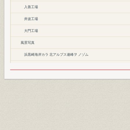
入善工場
井波工場
大門工場
風景写真
浜黒崎海岸カラ 北アルプス連峰ヲ ノゾム
航空写真
大町工場
豊科工場
板祝工場
鈴鹿工場
高槻研究所