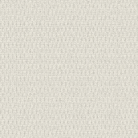
1 不況ノ アラシノ ナカ デノ 誕生
2 全ハイドラフト ノ 呉羽工場ヲ 建設
3 順調ナ 肥立チ カラ 富山紡績ノ 合併エ
2 工場ノ 建設ニ アケクレシタ 発展ノ 時期
1 業界ノ アゲ潮ニ ノッタ 発展
2 大門(紡織) 庄川(加工) 両工場ヲ 建設
3 ツズイテ 入善工場ヲ 建設
4 サラニ 別会社ノ 手デ 3工場ヲ 建設
浜名紡績ノ 設立ト 新居工場ノ 建設
大町紡績ノ 設立ト 大町工場ノ 建設
豊科紡績ノ 設立ト 豊科工場ノ 建設