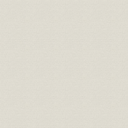
5 多角経営エノ 第1歩、人絹部門ニ 進出
3 戦時ノ 国策ニ ソッタ 統合ノ 時期
1 戦争ニ オシススメラレタ 綿業統制
2 入善 大町ノ 増設ト 豊科ノ 完成
3 昭和人絹 愛知織物 大町紡績ヲ 合併
4 豊科紡績 浜名紡績 大阪織物 日本繊維工業ヲ 合併
5 サラニ 呉羽紡績共同組合ニ マデ 統合
4 大戦ニ ウチノメサレタ 受難ノ 時期
1 イヨイヨ ツヨク ナッテ キタ 戦争ノ 圧力
2 紡織 人絹 スフ ノ 設備供出ガ ツズク