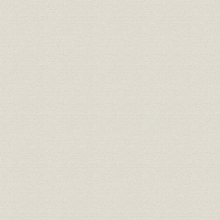
井波工場ノ 建設カラ 完成マデ......写[写真]
II 沿革
〈クレビ ファンシークロス〉変リ織リノ綿布
沿革目次
呉羽紡績役員(1929~44年)......写[写真]
大建産業役員(1944~49年)......写[写真]
呉羽紡績役員(1950~58年)......写[写真]
本社建物 ウツリカワリ......写[写真]
A 沿革ノ アラマシ
マエガキ
1 肥立チノ ヨカッタ 創業ノ 時期