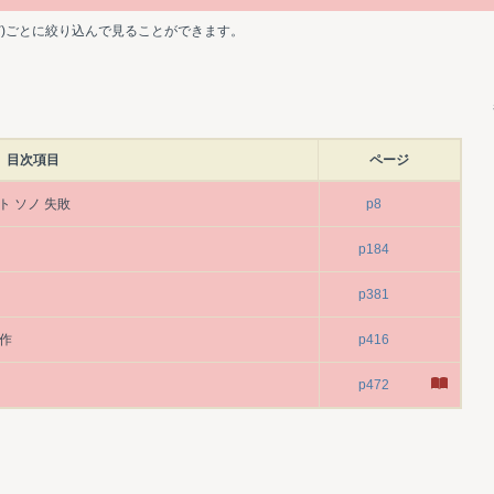
ど)ごとに絞り込んで見ることができます。
目次項目
ページ
ト ソノ 失敗
p8
リ
p184
p381
茂作
p416
p472