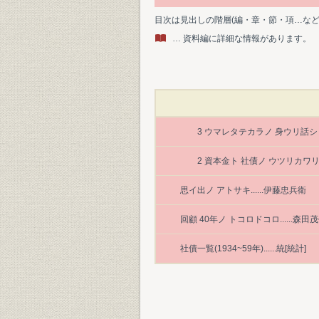
目次は見出しの階層(編・章・節・項…な
… 資料編に詳細な情報があります。
3 ウマレタテカラノ 身ウリ話シ
2 資本金ト 社債ノ ウツリカワ
思イ出ノ アトサキ......伊藤忠兵衛
回顧 40年ノ トコロドコロ......森田
社債一覧(1934~59年)......統[統計]