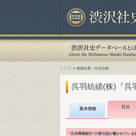
トップ
検索結果 - 社史詳細
呉羽紡績(株)『呉羽紡績
目次
基本情報
"日本興業銀行"の索引語が書かれてい