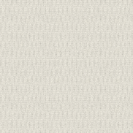
2 入善 大町ノ 増設ト 豊科ノ 完成
3 昭和人絹 愛知織物 大町紡績ヲ 合併
4 豊科紡績 浜名紡績 大阪織物 日本繊維工業ヲ 合併
5 サラニ 呉羽紡績共同組合ニ マデ 統合
4 大戦ニ ウチノメサレタ 受難ノ 時期
1 イヨイヨ ツヨク ナッテ キタ 戦争ノ 圧力
2 紡織 人絹 スフ ノ 設備供出ガ ツズク
3 共同織物 駅家紡績 呉羽染工 足利紡績ヲ 合併
4 外地 大陸 南方 オヨビ 軍需生産エ 進出
5 企業整備ニ ヨッテ 大建産業紡績部エ