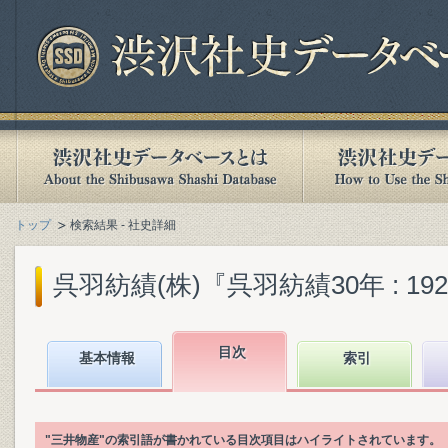
トップ
検索結果 - 社史詳細
呉羽紡績(株)『呉羽紡績30年 : 1929-
目次
基本情報
索引
"三井物産"の索引語が書かれている目次項目はハイライトされています。