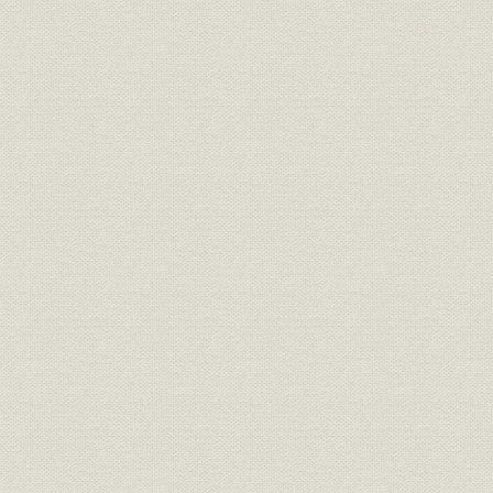
5 戦後ノ 復興ト 再発展ノ 時期
1 終戦ノ 不安ト 混乱カラ 復興エ
2 朝鮮事変ヲ キッカケ ト シテ 再発展エ
3 タチナオリガ ハヤカッタ 大建産業紡績部
4 企業ノ 再建整備デ フタタビ 呉羽紡績エ
5 工場ノ 復興 増設 新設ガ ツズク
6 戦後ノ 多角経営ト 海外進出
7 経営全般ノ 合理化ト 近代化
元 官部社員......写[写真]
B 沿革ノ 細目
1 設備ト 技術