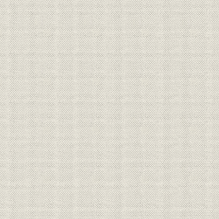
井波工場ノ 建設カラ 完成マデ......写[写真]
II 沿革
〈クレビ ファンシークロス〉変リ織リノ綿布
沿革目次
呉羽紡績役員(1929~44年)......写[写真]
大建産業役員(1944~49年)......写[写真]
呉羽紡績役員(1950~58年)......写[写真]
本社建物 ウツリカワリ......写[写真]
A 沿革ノ アラマシ
マエガキ
1 肥立チノ ヨカッタ 創業ノ 時期