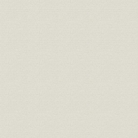
本社
序文
30年ノ アユミヲ カエリミテ 社長 植場鉄三
主要目次
凡例
I 前史
〈クレビ ヘコワ〉高級レジン加工綿布......写[写真]
前史目次
富山紡績役員(1921~34年)......写[写真]
ハシガキ
1 苦労ヲ カサネタ 草分ケノ 時期