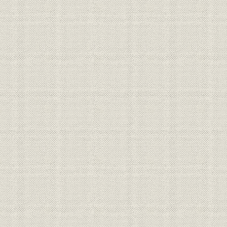
1 第1次ノ 世界大戦ト 日本ノ 紡績
2 輸入ノ 中古機械ガ 富山紡績ヲ ウム
3 ウマレタテカラノ 身ウリ話シト ソノ 失敗
4 自力デ イキヌク 決心ト 工場ノ 整備
5 減資増資ヲ シテ アタラシイ 門出エ
2 恐慌ヲ ノリコエタ 発展ノ 時期
1 世界恐慌前後ノ 日本ノ 紡績
2 福野工場ノ 整備ト 拡張ガ ツズク
3 庄川電源開発ガ 井波工場ヲ ウム
4 オモナ 製品ワ 中番手ノ 綿糸ト カナキン
5 大発展カラ マタ 増資シテ 合併エ