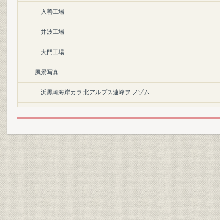
入善工場
井波工場
大門工場
風景写真
浜黒崎海岸カラ 北アルプス連峰ヲ ノゾム
航空写真
大町工場
豊科工場
板祝工場
鈴鹿工場
高槻研究所