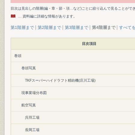
目次は見出しの階層(編・章・節・項…など)ごとに絞り込んで見ることがで
… 資料編に詳細な情報があります。
第1階層まで
第2階層まで
第3階層まで
第4階層まで
すべて
目次項目
巻頭
巻頭写真
TKFスーパーハイドラフト精紡機(庄川工場)
現事業場分布図
航空写真
呉羽工場
長岡工場