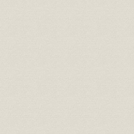
1 不況ノ アラシノ ナカ デノ 誕生
2 全ハイドラフト ノ 呉羽工場ヲ 建設
3 順調ナ 肥立チ カラ 富山紡績ノ 合併エ
2 工場ノ 建設ニ アケクレシタ 発展ノ 時期
1 業界ノ アゲ潮ニ ノッタ 発展
2 大門(紡織) 庄川(加工) 両工場ヲ 建設
3 ツズイテ 入善工場ヲ 建設
4 サラニ 別会社ノ 手デ 3工場ヲ 建設
5 多角経営エノ 第1歩、人絹部門ニ 進出
3 戦時ノ 国策ニ ソッタ 統合ノ 時期
1 戦争ニ オシススメラレタ 綿業統制