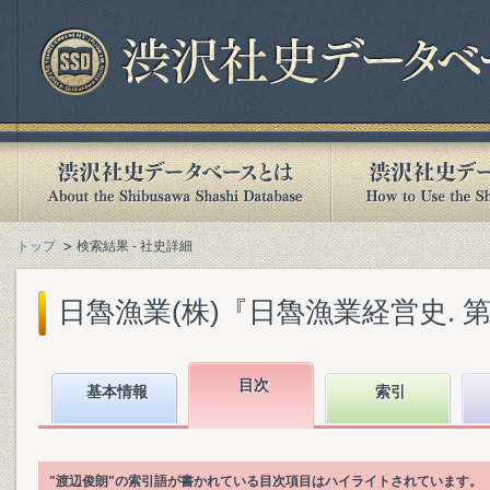
トップ
検索結果 - 社史詳細
日魯漁業(株)『日魯漁業経営史. 第1巻
目次
基本情報
索引
"渡辺俊朗"の索引語が書かれている目次項目はハイライトされています。