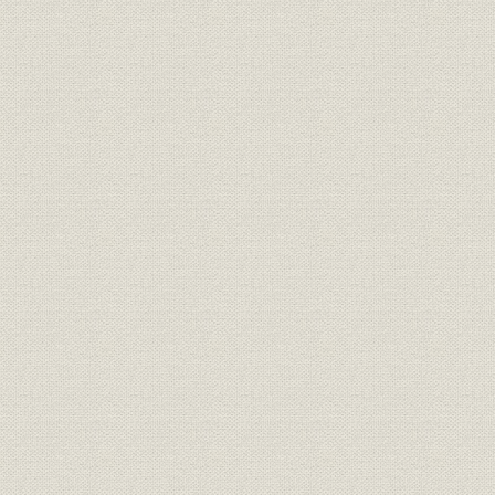
〈資料〉
役員任期一覧
日魯漁業合同経過概要図
日ソ漁業条約関係の要約
年表
参考文献
図表一覧
索引
図表一覧
〈第1部〉
〈第2部〉