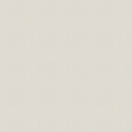
第三章 北千島サケ・マス漁業の発展と合同
第四章 缶詰輸出と塩魚の内販事情
第五章 業務管理システムの推移
第六章 水産統制令と北洋漁業の壊滅
第四部 戦後の再建
序章 漁場喪失と虚脱の中から
第一章 敗戦後の混乱
第二章 新しい事業の展開
第三章 戦後の労務事情
第四章 北洋漁業の再開
〈あとがき〉 加藤琢治