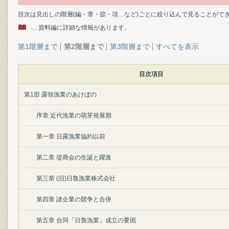
目次は見出しの階層(編・章・節・項…など)ごとに絞り込んで見ることがで
… 資料編に詳細な情報があります。
第1階層まで
第2階層まで
第3階層まで
すべてを表示
目次項目
第1部 露領漁業のあけぼの
序章 近代漁業の萌芽発展期
第一章 日露漁業協約以前
第二章 堤商会の生誕と躍進
第三章 (旧)日魯漁業株式会社
第四章 諸企業の競争と合併
第五章 合同「日魯漁業」成立の要因