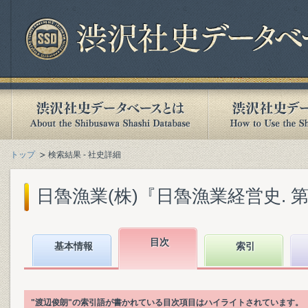
トップ
検索結果 - 社史詳細
日魯漁業(株)『日魯漁業経営史. 第1巻
目次
基本情報
索引
"渡辺俊朗"の索引語が書かれている目次項目はハイライトされています。