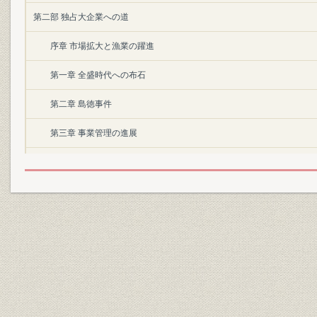
第二部 独占大企業への道
序章 市場拡大と漁業の躍進
第一章 全盛時代への布石
第二章 島徳事件
第三章 事業管理の進展
第四章 労務管理と賃金の推移
第五章 輸出事業と内販の確立
第三部 第二次合同と戦時の北洋漁業
序章 激動期の漁業の盛衰
第一章 露領漁業大合同の進展
第二章 母船式サケ・マス漁業の勃興と合同