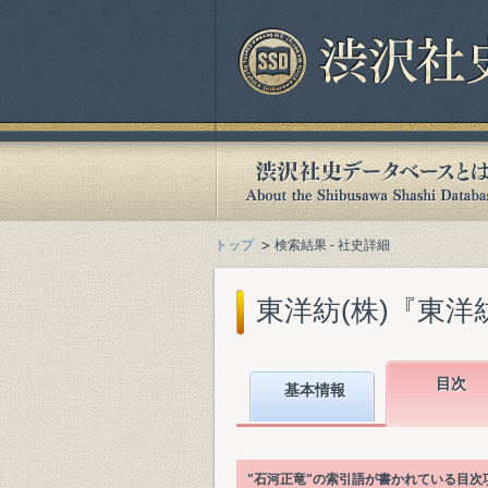
トップ
検索結果 - 社史詳細
東洋紡(株)『東洋紡
目次
基本情報
"石河正竜"の索引語が書かれている目