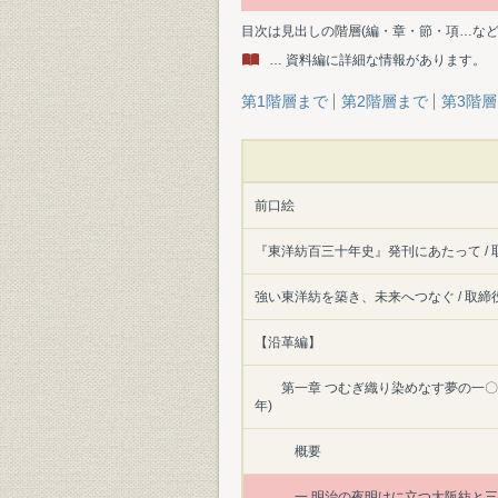
目次は見出しの階層(編・章・節・項…な
… 資料編に詳細な情報があります。
第1階層まで
第2階層まで
第3階
前口絵
『東洋紡百三十年史』発刊にあたって / 
強い東洋紡を築き、未来へつなぐ / 取締
【沿革編】
第一章 つむぎ織り染めなす夢の一〇
年)
概要
一 明治の夜明けに立つ大阪紡と