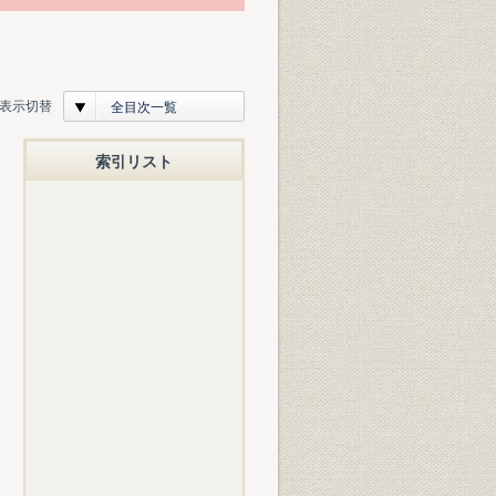
表示切替
全目次一覧
索引リスト