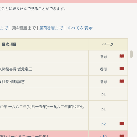
ど)ごとに絞り込んで見ることができます。
層まで
第4階層まで
第5階層まで
すべてを表示
目次項目
ページ
巻頭
取締役会長 坂元竜三
巻頭
役社長 楢原誠慈
巻頭
p1
〇年 一八八二年(明治一五年)~一九八二年(昭和五七
p1
p2
三重紡【一八八二~一九一四年】
p10