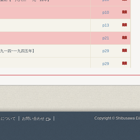
p10
p13
p21
一九一四~一九四五年】
p29
p29
p34
p40
p45
p50
Copyright © Shibusawa Eii
トについて
お問い合わせ
p53