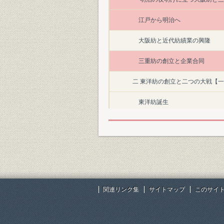
江戸から明治へ
大阪紡と近代紡績業の興隆
三重紡の創立と企業合同
二 東洋紡の創立と二つの大戦【
東洋紡誕生
輸出と在華紡
人絹事業への進出と多角化
深夜業の廃止と労務管理
大阪合同紡との合併
関連リンク集
サイトマップ
このサイ
戦時統制と戦争の惨禍