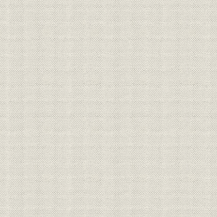
MCC提言とBSK企画プロジェクト
BSK計画―紡織設備の適正規模を求めて
羊毛工場の集約と転換
新興合繊国の台頭
化合繊合理化計画(KGK)
アクリル事業強化計画(AKK)
三 繊維の技術革新
各種合繊の原料転換・技術革新
ポリエステル短繊維の改質技術
「エスパ」の性能アップと訴訟
複合繊維の出現