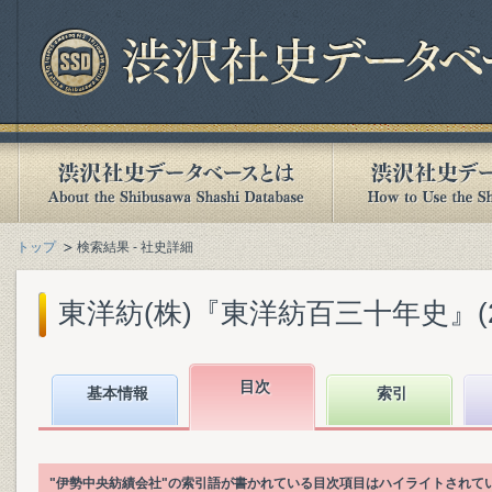
トップ
検索結果 - 社史詳細
東洋紡(株)『東洋紡百三十年史』(201
目次
基本情報
索引
"伊勢中央紡績会社"の索引語が書かれている目次項目はハイライトされて