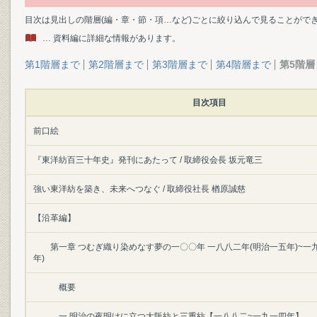
目次は見出しの階層(編・章・節・項…など)ごとに絞り込んで見ることがで
… 資料編に詳細な情報があります。
第1階層まで
第2階層まで
第3階層まで
第4階層まで
第5階層
目次項目
前口絵
『東洋紡百三十年史』発刊にあたって / 取締役会長 坂元竜三
強い東洋紡を築き、未来へつなぐ / 取締役社長 楢原誠慈
【沿革編】
第一章 つむぎ織り染めなす夢の一〇〇年 一八八二年(明治一五年)~一
年)
概要
一 明治の夜明けに立つ大阪紡と三重紡【一八八二~一九一四年】