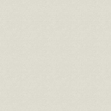
「衣服内気候」シミュレーション装置
染色技術と綿花検品技術のシステム化
手編毛糸情報管理システム
・暮らしの中に生きる東洋紡 快適衣服の草分け「衣服内気候」
四 実る繊維の開発とバブル景気の追い風をうけて
縫製事業への進出
天然繊維ブームと超長繊維綿スーピマ
ニット生地コンバーターとしての発展
ゴルフブームにのって―「マンシングウェア」の展開
五 拡大するフィルム事業
フィルム素材の広がり