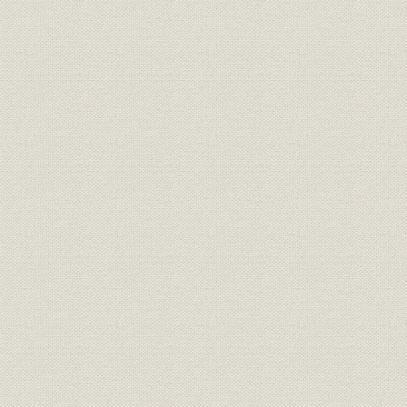
環境安全とPCB
労務問題の移り変わりとオイルショック
創立一〇〇年を迎える
中口絵
第二章 繊維の安定収益構造と非繊維の拡大を目指す 一九八二年(昭和五
年(平成元年)
概要
時代背景
一 経営
トップマネジメントと経営戦略
組織の変遷
二 繊維事業の構造改革