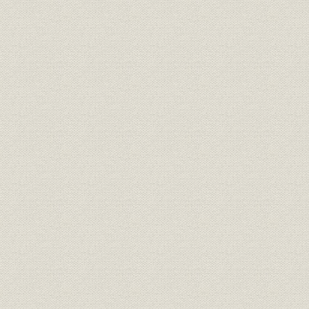
自動車資材用糸・布事業の展開
スパンボンドの製品・生産技術の多様化
アクリル資材事業の再構築
「ダイニーマ」誕生
AC事業の堅調な拡大
七 バイオ・医薬事業の模索
バイオ事業の礎
遺伝子組換え技術と検査薬
血栓溶解剤の生産開始と新薬申請
八 期待の膜事業
逆浸透膜事業の開始