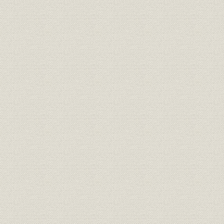
三 焦土からよみがえり合繊への道へ【一九四五~一九六六年】
紡績復元と加工品・羊毛
化繊の復元と拡張
労務管理の民主化
合成繊維への道
綿不況からの脱出と加工品・羊毛その後
呉羽紡との合併
四 非繊維事業への展開【一九六六~一九八二年】
日米繊維交渉
合繊の強化
プラスチック・生化学への展開