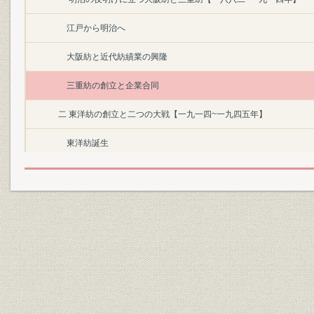
江戸から明治へ
大阪紡と近代紡績業の興隆
三重紡の創立と企業合同
二 東洋紡の創立と二つの大戦【一九一四~一九四五年】
東洋紡誕生
輸出と在華紡
人絹事業への進出と多角化
深夜業の廃止と労務管理
大阪合同紡との合併
戦時統制と戦争の惨禍