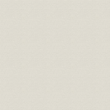
敦賀フイルムと豊科フイルムの設立
日本マグファンの設立と解散
「インラインコート法」の確立
六 急がれる「高機能材」事業の拡大
電子産業への参入計画
情報記録媒体事業への進出と撤退
電子材料・回路事業への進出
機能性樹脂「バイロン」の用途拡大
エンジニアリングプラスチック事業の基盤確立
ペットボトル事業への参入
印刷材料事業の確立