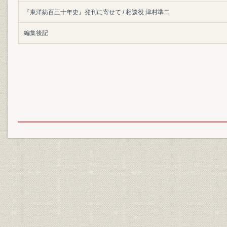
『東洋紡百三十年史』発刊に寄せて / 相談役 津村準二
編集後記