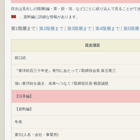
目次は見出しの階層(編・章・節・項…など)ごとに絞り込んで見ることがで
… 資料編に詳細な情報があります。
第1階層まで
第2階層まで
第3階層まで
第4階層まで
第5階層
目次項目
前口絵
『東洋紡百三十年史』発刊にあたって / 取締役会長 坂元竜三
強い東洋紡を築き、未来へつなぐ / 取締役社長 楢原誠慈
【沿革編】
【資料編】
年表
索引(人名・会社・事業所)