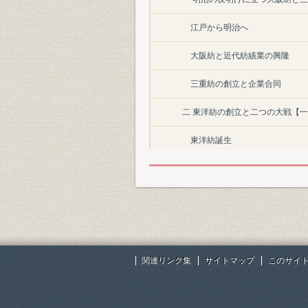
江戸から明治へ
大阪紡と近代紡績業の興隆
三重紡の創立と企業合同
二 東洋紡の創立と二つの大戦【
東洋紡誕生
輸出と在華紡
人絹事業への進出と多角化
深夜業の廃止と労務管理
大阪合同紡との合併
関連リンク集
サイトマップ
このサイ
戦時統制と戦争の惨禍