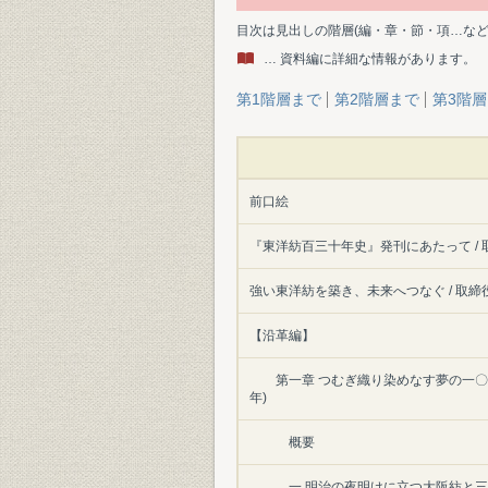
目次は見出しの階層(編・章・節・項…な
… 資料編に詳細な情報があります。
第1階層まで
第2階層まで
第3階
前口絵
『東洋紡百三十年史』発刊にあたって / 
強い東洋紡を築き、未来へつなぐ / 取締
【沿革編】
第一章 つむぎ織り染めなす夢の一〇
年)
概要
一 明治の夜明けに立つ大阪紡と