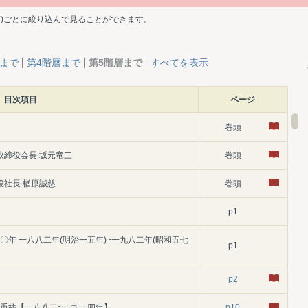
ど)ごとに絞り込んで見ることができます。
層まで
第4階層まで
第5階層まで
すべてを表示
目次項目
ページ
巻頭
取締役会長 坂元竜三
巻頭
役社長 楢原誠慈
巻頭
p1
〇年 一八八二年(明治一五年)~一九八二年(昭和五七
p1
p2
三重紡【一八八二~一九一四年】
p10