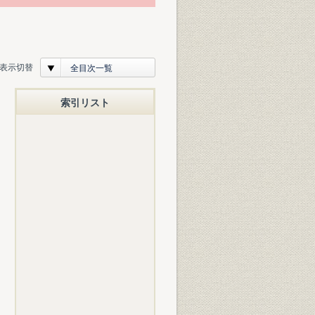
表示切替
全目次一覧
索引リスト