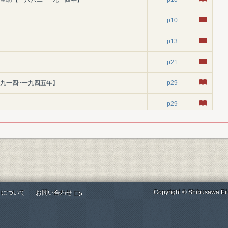
p10
p13
p21
一九一四~一九四五年】
p29
p29
p34
p40
p45
p50
Copyright © Shibusawa Eii
トについて
お問い合わせ
p53