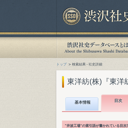
トップ
検索結果 - 社史詳細
東洋紡(株)『東洋紡
目次
基本情報
"井波工場"の索引語が書かれている目