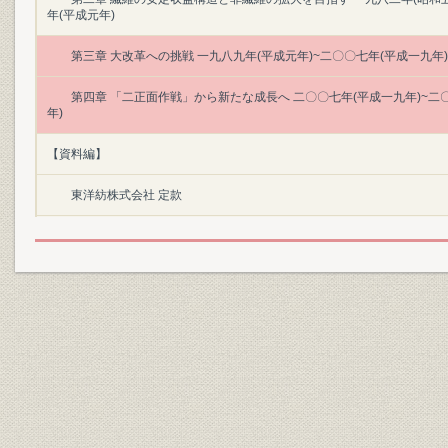
年(平成元年)
第三章 大改革への挑戦 一九八九年(平成元年)~二〇〇七年(平成一九年)
第四章 「二正面作戦」から新たな成長へ 二〇〇七年(平成一九年)~二
年)
【資料編】
東洋紡株式会社 定款
会社の系譜
歴代役員任期表
事業所一覧
技術と製品の関連図
主な国内関連会社一覧表
主な海外関連会社一覧表