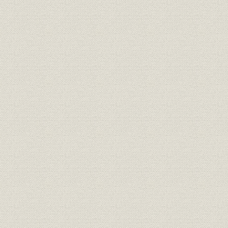
国内休止事業所・事務所一覧表
海外休止事務所一覧表
財務諸表(貸借対照表・損益計算書)
従業員数の推移
年表
索引(人名・会社・事業所)
『東洋紡百三十年史』発刊に寄せて / 相談役 津村準二
編集後記