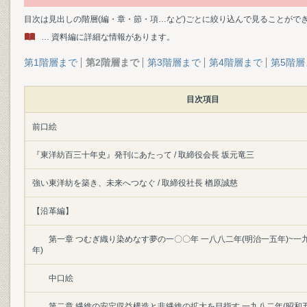
目次は見出しの階層(編・章・節・項…など)ごとに絞り込んで見ることがで
… 資料編に詳細な情報があります。
第1階層まで
第2階層まで
第3階層まで
第4階層まで
第5階層
目次項目
前口絵
『東洋紡百三十年史』発刊にあたって / 取締役会長 坂元竜三
強い東洋紡を築き、未来へつなぐ / 取締役社長 楢原誠慈
【沿革編】
第一章 つむぎ織り染めなす夢の一〇〇年 一八八二年(明治一五年)~一
年)
中口絵
第二章 繊維の安定収益構造と非繊維の拡大を目指す 一九八二年(昭和五