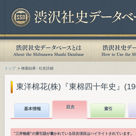
トップ
検索結果 - 社史詳細
東洋棉花(株)『東棉四十年史』(1960
目次
基本情報
索引
"三井物産"の索引語が書かれている目次項目はハイライトされています。