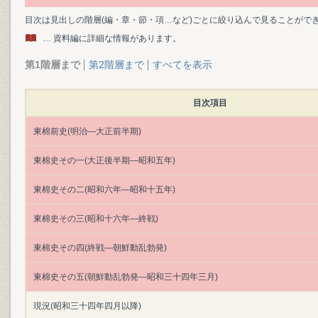
目次は見出しの階層(編・章・節・項…など)ごとに絞り込んで見ることがで
… 資料編に詳細な情報があります。
第1階層まで
第2階層まで
すべてを表示
目次項目
東棉前史(明治―大正前半期)
東棉史その一(大正後半期―昭和五年)
東棉史その二(昭和六年―昭和十五年)
東棉史その三(昭和十六年―終戦)
東棉史その四(終戦―朝鮮動乱勃発)
東棉史その五(朝鮮動乱勃発―昭和三十四年三月)
現況(昭和三十四年四月以降)