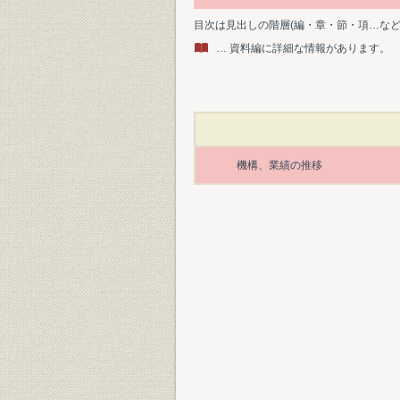
目次は見出しの階層(編・章・節・項…な
… 資料編に詳細な情報があります。
機構、業績の推移