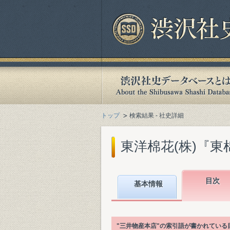
トップ
検索結果 - 社史詳細
東洋棉花(株)『東棉
目次
基本情報
"三井物産本店"の索引語が書かれてい