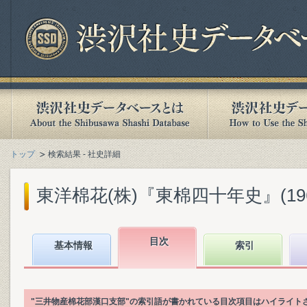
トップ
検索結果 - 社史詳細
東洋棉花(株)『東棉四十年史』(1960
目次
基本情報
索引
"三井物産棉花部漢口支部"の索引語が書かれている目次項目はハイライト