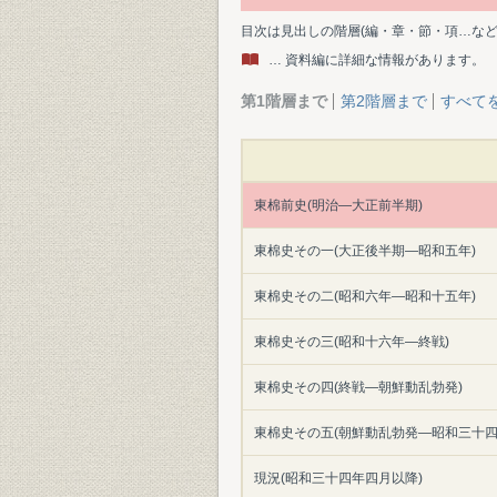
目次は見出しの階層(編・章・節・項…な
… 資料編に詳細な情報があります。
第1階層まで
第2階層まで
すべて
東棉前史(明治―大正前半期)
東棉史その一(大正後半期―昭和五年)
東棉史その二(昭和六年―昭和十五年)
東棉史その三(昭和十六年―終戦)
東棉史その四(終戦―朝鮮動乱勃発)
東棉史その五(朝鮮動乱勃発―昭和三十四
現況(昭和三十四年四月以降)