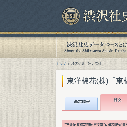
トップ
検索結果 - 社史詳細
東洋棉花(株)『東棉
目次
基本情報
"三井物産棉花部神戸支部"の索引語が