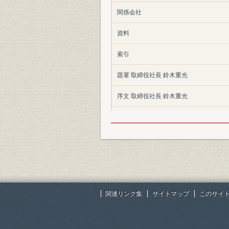
関係会社
資料
索引
題署 取締役社長 鈴木重光
序文 取締役社長 鈴木重光
あとがき 東棉四十年史編纂室
関連リンク集
サイトマップ
このサイ