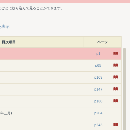
ど)ごとに絞り込んで見ることができます。
を表示
目次項目
ページ
p1
p65
p103
p147
p180
年三月)
p204
p243