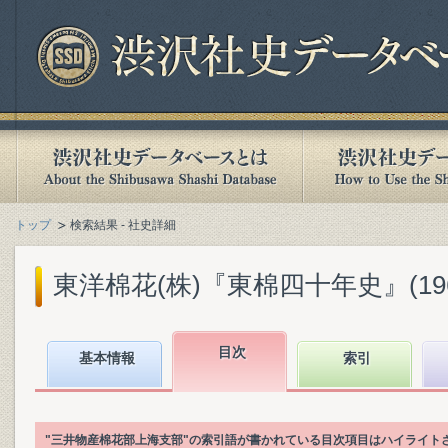
トップ
検索結果 - 社史詳細
東洋棉花(株)『東棉四十年史』(1960
目次
基本情報
索引
"三井物産棉花部上海支部"の索引語が書かれている目次項目はハイライト