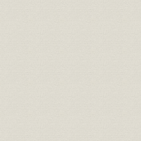
関係会社
一 戦前における関係会社
二 戦後における関係会社
資料
索引
題署 取締役社長 鈴木重光
序文 取締役社長 鈴木重光
あとがき 東棉四十年史編纂室