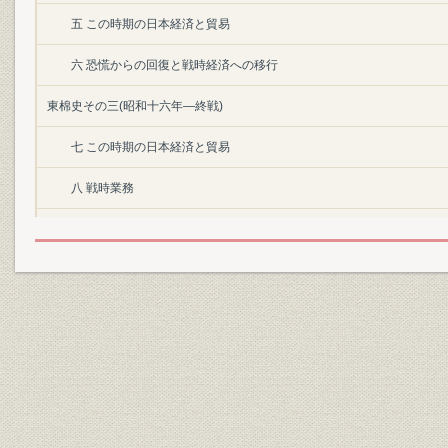
五 この時期の日本経済と貿易
六 恐慌からの回復と戦時経済への移行
東棉史その三(昭和十六年―終戦)
七 この時期の日本経済と貿易
八 戦時業務
東棉史その四(終戦―朝鮮動乱勃発)
九 占領政策と当社の再建
東棉史その五(朝鮮動乱勃発―昭和三十四年三月)
一〇 社業の拡張とその調整
一一 経営の多角・総合化
現況(昭和三十四年四月以降)