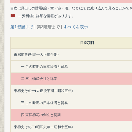
目次は見出しの階層(編・章・節・項…など)ごとに絞り込んで見ることがで
… 資料編に詳細な情報があります。
第1階層まで
第2階層まで
すべてを表示
目次項目
東棉前史(明治―大正前半期)
一 この時期の日本経済と貿易
二 三井物産会社と綿業
東棉史その一(大正後半期―昭和五年)
三 この時期の日本経済と貿易
四 東洋棉花の創立と初期
東棉史その二(昭和六年―昭和十五年)