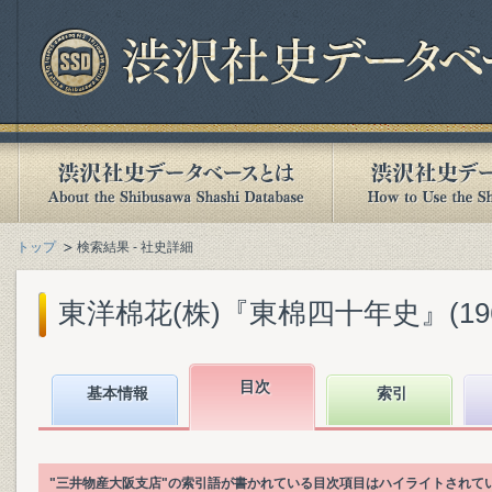
トップ
検索結果 - 社史詳細
東洋棉花(株)『東棉四十年史』(1960
目次
基本情報
索引
"三井物産大阪支店"の索引語が書かれている目次項目はハイライトされて