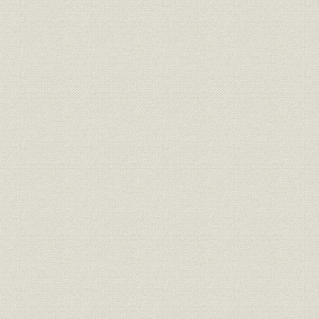
関係会社
一 戦前における関係会社
二 戦後における関係会社
資料
索引
題署 取締役社長 鈴木重光
序文 取締役社長 鈴木重光
あとがき 東棉四十年史編纂室