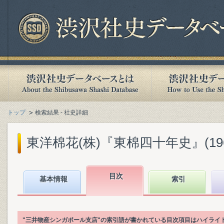
トップ
検索結果 - 社史詳細
東洋棉花(株)『東棉四十年史』(1960
目次
基本情報
索引
"三井物産シンガポール支店"の索引語が書かれている目次項目はハイライ