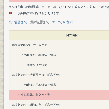
目次は見出しの階層(編・章・節・項…など)ごとに絞り込んで見ることがで
… 資料編に詳細な情報があります。
第1階層まで
第2階層まで
すべてを表示
目次項目
東棉前史(明治―大正前半期)
一 この時期の日本経済と貿易
二 三井物産会社と綿業
東棉史その一(大正後半期―昭和五年)
三 この時期の日本経済と貿易
四 東洋棉花の創立と初期
東棉史その二(昭和六年―昭和十五年)