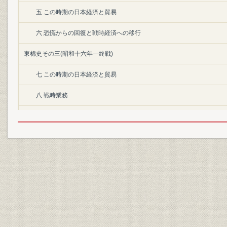
五 この時期の日本経済と貿易
六 恐慌からの回復と戦時経済への移行
東棉史その三(昭和十六年―終戦)
七 この時期の日本経済と貿易
八 戦時業務
東棉史その四(終戦―朝鮮動乱勃発)
九 占領政策と当社の再建
東棉史その五(朝鮮動乱勃発―昭和三十四年三月)
一〇 社業の拡張とその調整
一一 経営の多角・総合化
現況(昭和三十四年四月以降)