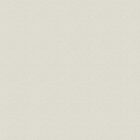
関係会社
一 戦前における関係会社
二 戦後における関係会社
資料
索引
題署 取締役社長 鈴木重光
序文 取締役社長 鈴木重光
あとがき 東棉四十年史編纂室