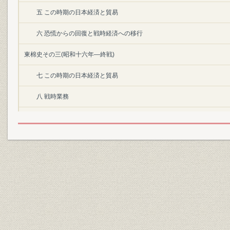
五 この時期の日本経済と貿易
六 恐慌からの回復と戦時経済への移行
東棉史その三(昭和十六年―終戦)
七 この時期の日本経済と貿易
八 戦時業務
東棉史その四(終戦―朝鮮動乱勃発)
九 占領政策と当社の再建
東棉史その五(朝鮮動乱勃発―昭和三十四年三月)
一〇 社業の拡張とその調整
一一 経営の多角・総合化
現況(昭和三十四年四月以降)