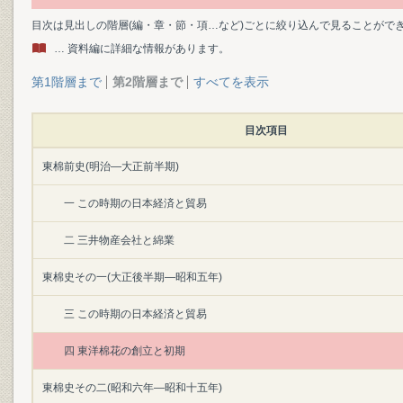
目次は見出しの階層(編・章・節・項…など)ごとに絞り込んで見ることがで
… 資料編に詳細な情報があります。
第1階層まで
第2階層まで
すべてを表示
目次項目
東棉前史(明治―大正前半期)
一 この時期の日本経済と貿易
二 三井物産会社と綿業
東棉史その一(大正後半期―昭和五年)
三 この時期の日本経済と貿易
四 東洋棉花の創立と初期
東棉史その二(昭和六年―昭和十五年)