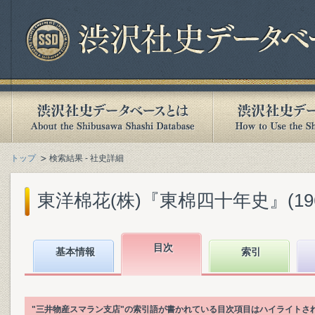
トップ
検索結果 - 社史詳細
東洋棉花(株)『東棉四十年史』(1960
目次
基本情報
索引
"三井物産スマラン支店"の索引語が書かれている目次項目はハイライトさ